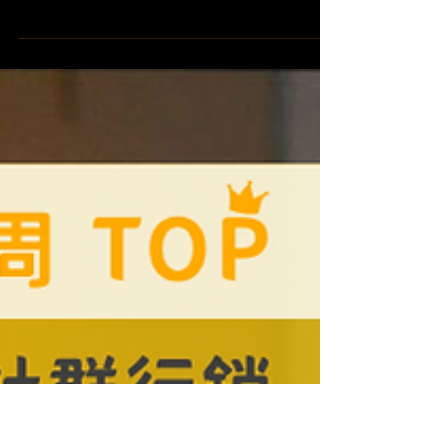
W17 這張會員卡，見證你的
青春
【 本周 TOP 精彩數位社群行銷 】case studies
W17 這張會員卡，見證你的青春 ​ 🔥 行銷解
析：Tesco「Clubcard turns 30」會員行銷 🔥 ​ 🪧
品牌名稱 Tesco Clubcard ​ 影片介紹...