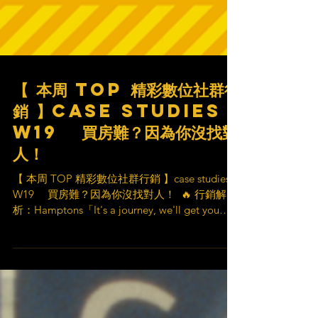
【 本周 TOP 精彩數位社群行
銷 】case studies
W19 買房難？因為你沒找對
人！
【 本周 TOP 精彩數位社群行銷 】case studies
W19 買房難？因為你沒找對人！ ​ 🔥 行銷解
析：Hamptons「It's a journey, we'll get you
there」行銷活動 🔥 ​ 🪧 品牌名稱 Hamptons 房
地產 ​...