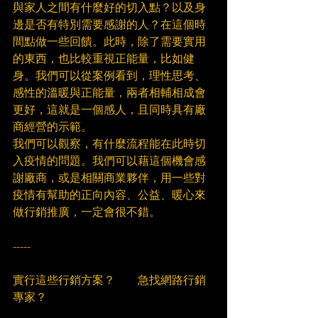
與家人之間有什麼好的切入點？以及身
邊是否有特別需要感謝的人？在這個時
間點做一些回饋。此時，除了需要實用
的東西，也比較重視正能量，比如健
身。我們可以從案例看到，理性思考、
感性的溫暖與正能量，兩者相輔相成會
更好，這就是一個感人，且同時具有廠
商經營的示範。​
我們可以觀察，有什麼流程能在此時切
入疫情的問題。我們可以藉這個機會感
謝廠商，或是相關商業夥伴，用一些對
疫情有幫助的正向內容、公益、暖心來
做行銷推廣，一定會很不錯。​
　​
-----​
　​
實行這些行銷方案？　　急找網路行銷
專家？​
　​