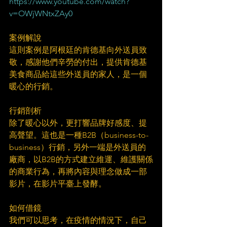
https://www.youtube.com/watch?
v=OWjWNtxZAy0​
　​
案例解說​
這則案例是阿根廷的肯德基向外送員致
敬，感謝他們辛勞的付出，提供肯德基
美食商品給這些外送員的家人，是一個
暖心的行銷。​
　​
行銷剖析​
除了暖心以外，更打響品牌好感度、提
高聲望。這也是一種B2B（business-to-
business）行銷，另外一端是外送員的
廠商，以B2B的方式建立維運、維護關係
的商業行為，再將內容與理念做成一部
影片，在影片平臺上發酵。​
　​
如何借鏡​
我們可以思考，在疫情的情況下，自己