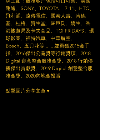
牌主如：服務客戶包括可口可樂、美國
運通、SONY、TOYOTA、 7-11、HTC、
飛利浦、遠傳電信、國泰人壽、肯德
基、桂格、資生堂、屈臣氏、嬌生、香
港旅遊局及卡夫食品、TGI FRIDAYS、環
球影業、福特汽車、中華航空、 
Bosch、五月花等... ... 並勇獲2015金手
指、2016傑出公關獎等行銷獎項、2018 
Digital 創意整合服務金獎、2018 行銷傳
播傑出貢獻獎、2019 Digital 創意整合服
務金獎、2020內地金投賞
點擊圖片分享文章▼