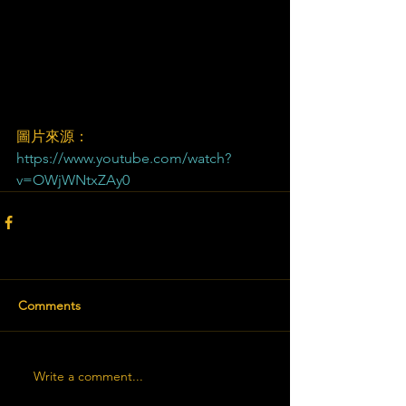
圖片來源：
https://www.youtube.com/watch?
v=OWjWNtxZAy0​
Comments
Write a comment...