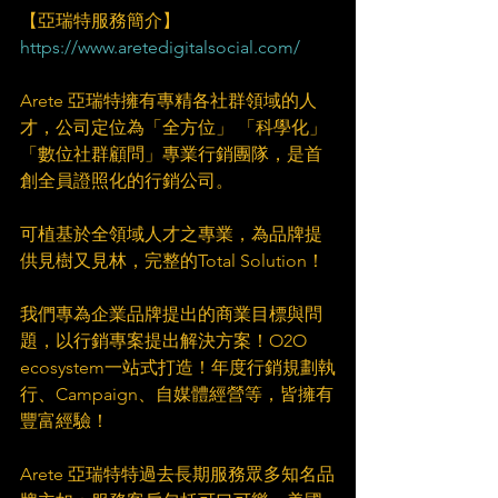
【亞瑞特服務簡介】 
https://www.aretedigitalsocial.com/​
　​
Arete 亞瑞特擁有專精各社群領域的人
才，公司定位為「全方位」 「科學化」 
「數位社群顧問」專業行銷團隊，是首
創全員證照化的行銷公司。​
　​
可植基於全領域人才之專業，為品牌提
供見樹又見林，完整的Total Solution！​
　​
我們專為企業品牌提出的商業目標與問
題，以行銷專案提出解決方案！O2O 
ecosystem一站式打造！年度行銷規劃執
行、Campaign、自媒體經營等，皆擁有
豐富經驗！​
　​
Arete 亞瑞特特過去長期服務眾多知名品