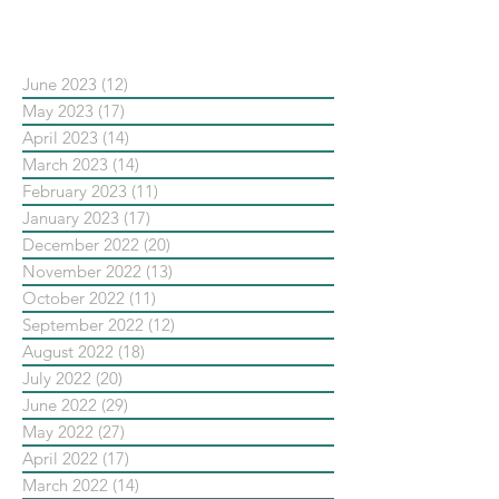
依日期搜尋文章
June 2023
(12)
12 posts
May 2023
(17)
17 posts
April 2023
(14)
14 posts
March 2023
(14)
14 posts
February 2023
(11)
11 posts
January 2023
(17)
17 posts
December 2022
(20)
20 posts
November 2022
(13)
13 posts
October 2022
(11)
11 posts
September 2022
(12)
12 posts
August 2022
(18)
18 posts
July 2022
(20)
20 posts
June 2022
(29)
29 posts
May 2022
(27)
27 posts
April 2022
(17)
17 posts
March 2022
(14)
14 posts