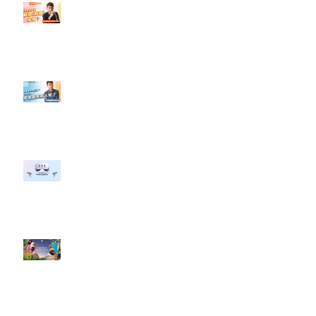
【#Steven數位社群行銷解惑室】
#點影片看更多​ Q：「怎麼做能讓
轉換（銷售）成長？」
【#Steven數位社群行銷解惑室】
#點影片看更多​ Q：「企業在數位
行銷上常犯的錯誤？」
#每日第一手國外社群新知 #數位
社群行銷平台的變化 【Meta
預告了新 Quest 3 VR 耳機，代表
了 Metaverse 規劃的下一階段】
#每日第一手國外社群新知 #數位
社群行銷平台的變化【Pinterest
發佈了首份 ESG 報告】