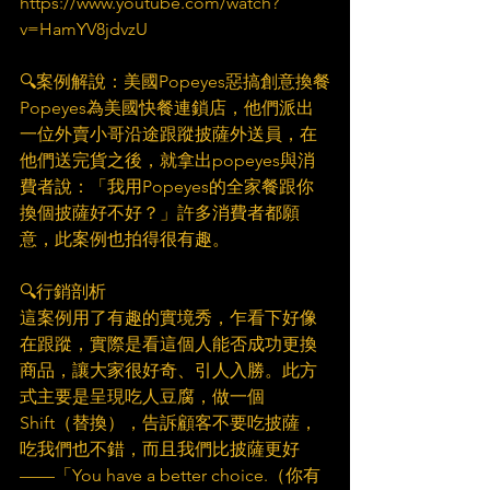
https://www.youtube.com/watch?
v=HamYV8jdvzU​
　​
🔍案例解說：美國Popeyes惡搞創意換餐​
Popeyes為美國快餐連鎖店，他們派出
一位外賣小哥沿途跟蹤披薩外送員，在
他們送完貨之後，就拿出popeyes與消
費者說：「我用Popeyes的全家餐跟你
換個披薩好不好？」許多消費者都願
意，此案例也拍得很有趣。​
　​
🔍行銷剖析​
這案例用了有趣的實境秀，乍看下好像
在跟蹤，實際是看這個人能否成功更換
商品，讓大家很好奇、引人入勝。此方
式主要是呈現吃人豆腐，做一個
Shift（替換），告訴顧客不要吃披薩，
吃我們也不錯，而且我們比披薩更好
——「You have a better choice.（你有