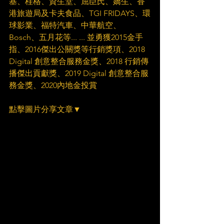
基、桂格、資生堂、屈臣氏、嬌生、香
港旅遊局及卡夫食品、TGI FRIDAYS、環
球影業、福特汽車、中華航空、 
Bosch、五月花等... ... 並勇獲2015金手
指、2016傑出公關獎等行銷獎項、2018 
Digital 創意整合服務金獎、2018 行銷傳
播傑出貢獻獎、2019 Digital 創意整合服
務金獎、2020內地金投賞
點擊圖片分享文章▼