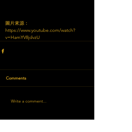
圖片來源：
https://www.youtube.com/watch?
v=HamYV8jdvzU​
Comments
Write a comment...