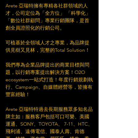
Arete 亞瑞特擁有專精各社群領域的人
才，公司定位為「全方位」 「科學化」 
「數位社群顧問」專業行銷團隊，是首
創全員證照化的行銷公司。​
　​
可植基於全領域人才之專業，為品牌提
供見樹又見林，完整的Total Solution！​
　​
我們專為企業品牌提出的商業目標與問
題，以行銷專案提出解決方案！O2O 
ecosystem一站式打造！年度行銷規劃執
行、Campaign、自媒體經營等，皆擁有
豐富經驗！​
　​
Arete 亞瑞特特過去長期服務眾多知名品
牌主如：服務客戶包括可口可樂、美國
運通、SONY、TOYOTA、 7-11、HTC、
飛利浦、遠傳電信、國泰人壽、肯德