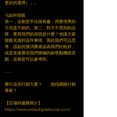
更好的選擇）」。​
　​
🔍如何借鏡​
第一，這創意手法很有趣，用實境秀的
方式是不錯的。第二，對方不買別的品
牌，要買我們的原因是什麼？他讓大家
親眼見識到這件事情。因此我們可以思
考，該如何讓消費者認為我們比較好，
或是直接展現我們積極的銷售動機跟意
願，這都是可以參考的。​
　​
-----​
　​
實行這些行銷方案？　　急找網路行銷
專家？​
　​
【亞瑞特服務簡介】 
https://www.aretedigitalsocial.com/​
　​