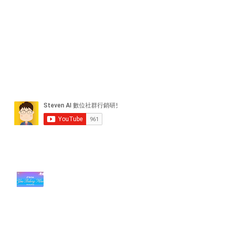
近期貼文
#每日第一手國外社群新知 #數位
社群行銷平台的變化【TikTok 宣佈
”Pride Month” 的 In-App 和 IRL
設計】