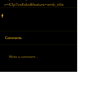
v=K3yi7osKsbs&feature=emb_title​
Comments
Write a comment...