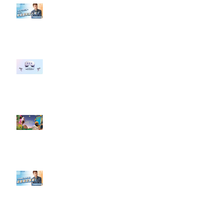
【#Steven數位社群行銷解惑室】
#點影片看更多​ Q：「企業在數位
行銷上常犯的錯誤？」
#每日第一手國外社群新知 #數位
社群行銷平台的變化 【Meta
預告了新 Quest 3 VR 耳機，代表
了 Metaverse 規劃的下一階段】
#每日第一手國外社群新知 #數位
社群行銷平台的變化【Pinterest
發佈了首份 ESG 報告】
【#Steven數位社群行銷解惑室】
#點影片看更多​ Q：「在策略上創
新重要還是穩定重要？」
依日期搜尋文章