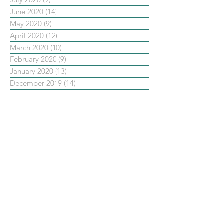
June 2020
(14)
14 posts
May 2020
(9)
9 posts
April 2020
(12)
12 posts
March 2020
(10)
10 posts
February 2020
(9)
9 posts
January 2020
(13)
13 posts
December 2019
(14)
14 posts
November 2019
(10)
10 posts
October 2019
(14)
14 posts
September 2019
(13)
13 posts
August 2019
(33)
33 posts
July 2019
(24)
24 posts
June 2019
(25)
25 posts
May 2019
(20)
20 posts
依標籤搜尋文章
No tags yet.