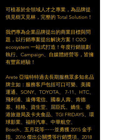
可植基於全領域人才之專業，為品牌提
供見樹又見林，完整的 Total Solution！​
我們專為企業品牌提出的商業目標與問
題，以行銷專案提出解決方案！O2O 
ecosystem 一站式打造！年度行銷規劃
執行、Campaign、自媒體經營等，皆擁
有豐富經驗！​
Arete 亞瑞特特過去長期服務眾多知名品
牌主如：服務客戶包括可口可樂、美國
運通、SONY、TOYOTA、 7-11、HTC、
飛利浦、遠傳電信、國泰人壽、肯德
基、桂格、資生堂、屈臣氏、嬌生、香
港旅遊局及卡夫食品、TGI FRIDAYS、環
球影業、福特汽車、中華航空、 
Bosch、五月花等⋯⋯並勇獲 2015 金手
指、2016 傑出公關獎等行銷獎項、2018 