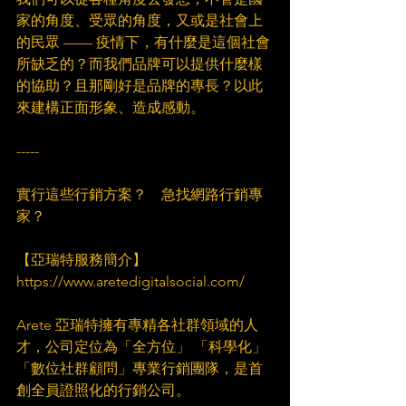
家的角度、受眾的角度，又或是社會上
的民眾 —— 疫情下，有什麼是這個社會
所缺乏的？而我們品牌可以提供什麼樣
的協助？且那剛好是品牌的專長？以此
來建構正面形象、造成感動。​
-----​
實行這些行銷方案？　急找網路行銷專
家？​
【亞瑞特服務簡介】 
https://www.aretedigitalsocial.com/​
Arete 亞瑞特擁有專精各社群領域的人
才，公司定位為「全方位」 「科學化」 
「數位社群顧問」專業行銷團隊，是首
創全員證照化的行銷公司。​