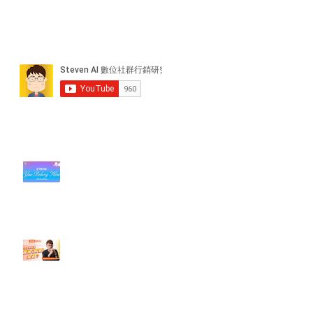
近期貼文
#每日第一手國外社群新知 #數位
社群行銷平台的變化【TikTok 宣佈
”Pride Month” 的 In-App 和 IRL
設計】
【#Steven數位社群行銷解惑室】
#點影片看更多​ Q：「怎麼做能讓
轉換（銷售）成長？」