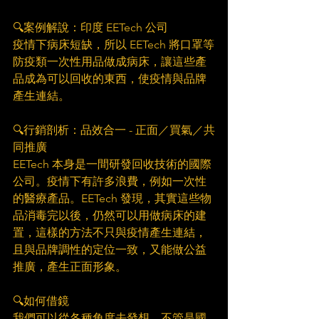
🔍案例解說：印度 EETech 公司​
疫情下病床短缺，所以 EETech 將口罩等
防疫類一次性用品做成病床，讓這些產
品成為可以回收的東西，使疫情與品牌
產生連結。​
🔍行銷剖析：品效合一 - 正面／買氣／共
同推廣​
EETech 本身是一間研發回收技術的國際
公司。疫情下有許多浪費，例如一次性
的醫療產品。EETech 發現，其實這些物
品消毒完以後，仍然可以用做病床的建
置，這樣的方法不只與疫情產生連結，
且與品牌調性的定位一致，又能做公益
推廣，產生正面形象。​
🔍如何借鏡​
我們可以從各種角度去發想，不管是國