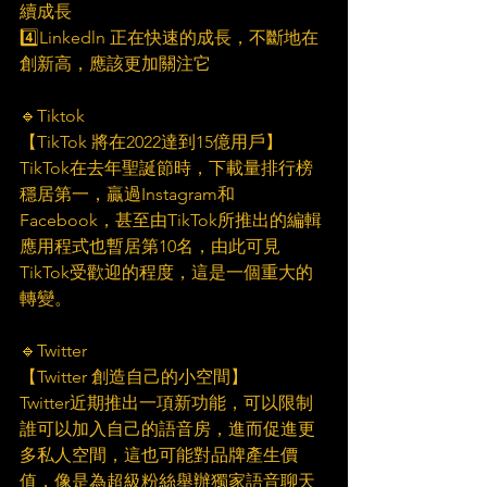
續成長
4️⃣Linkedln 正在快速的成長，不斷地在
創新高，應該更加關注它
🔹Tiktok
【TikTok 將在2022達到15億用戶】
TikTok在去年聖誕節時，下載量排行榜
穩居第一，贏過Instagram和
Facebook，甚至由TikTok所推出的編輯
應用程式也暫居第10名，由此可見
TikTok受歡迎的程度，這是一個重大的
轉變。
🔹Twitter
【Twitter 創造自己的小空間】
Twitter近期推出一項新功能，可以限制
誰可以加入自己的語音房，進而促進更
多私人空間，這也可能對品牌產生價
值，像是為超級粉絲舉辦獨家語音聊天