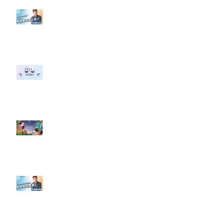
【#Steven數位社群行銷解惑室】
#點影片看更多​ Q：「企業在數位
行銷上常犯的錯誤？」
#每日第一手國外社群新知 #數位
社群行銷平台的變化 【Meta
預告了新 Quest 3 VR 耳機，代表
了 Metaverse 規劃的下一階段】
#每日第一手國外社群新知 #數位
社群行銷平台的變化【Pinterest
發佈了首份 ESG 報告】
【#Steven數位社群行銷解惑室】
#點影片看更多​ Q：「在策略上創
新重要還是穩定重要？」