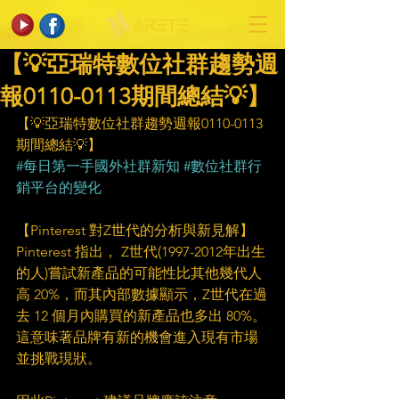
【💡亞瑞特數位社群趨勢週
報0110-0113期間總結💡】
【💡亞瑞特數位社群趨勢週報0110-0113
期間總結💡】
#每日第一手國外社群新知
#數位社群行
銷平台的變化
【Pinterest 對Z世代的分析與新見解】
Pinterest 指出， Z世代(1997-2012年出生
的人)嘗試新產品的可能性比其他幾代人
高 20%，而其內部數據顯示，Z世代在過
去 12 個月內購買的新產品也多出 80%。
這意味著品牌有新的機會進入現有市場
並挑戰現狀。