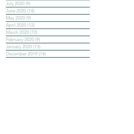
July 2020
(9)
9 posts
June 2020
(14)
14 posts
May 2020
(9)
9 posts
April 2020
(12)
12 posts
March 2020
(10)
10 posts
February 2020
(9)
9 posts
January 2020
(13)
13 posts
December 2019
(14)
14 posts
November 2019
(10)
10 posts
October 2019
(14)
14 posts
September 2019
(13)
13 posts
August 2019
(33)
33 posts
July 2019
(24)
24 posts
June 2019
(25)
25 posts
May 2019
(20)
20 posts
依標籤搜尋文章
No tags yet.