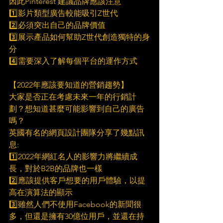
因此Pinterest 建議品牌應該注意
1️⃣影片類型廣告較能吸引Z世代
2️⃣必須突出自己的品牌價值
3️⃣展示產品如何幫助Z世代創造獨特的身
分
4️⃣需要深入了解每個平台的運作方式
【2022年應該要知道的營銷趨勢】
大家是否正在考慮未來一年的行銷計
劃？想知道甚麼可能影響到自己的廣告
嗎？
英國有名的網頁設計團隊分享了幾點訊
息:
1️⃣2022年網紅名人的影響力將繼續成
長，對於B2B的品牌也一樣
2️⃣應該提供客戶想要的用戶體驗，以提
高在演算法的顯示
3️⃣雖然人們不使用Facebook的新聞很
多，但還是擁有30億位用戶，並還在持