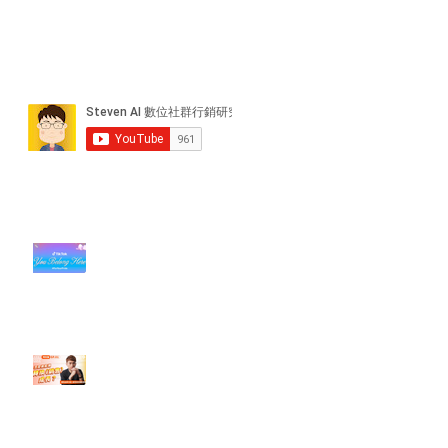
近期貼文
#每日第一手國外社群新知 #數位
社群行銷平台的變化【TikTok 宣佈
”Pride Month” 的 In-App 和 IRL
設計】
【#Steven數位社群行銷解惑室】
#點影片看更多​ Q：「怎麼做能讓
轉換（銷售）成長？」