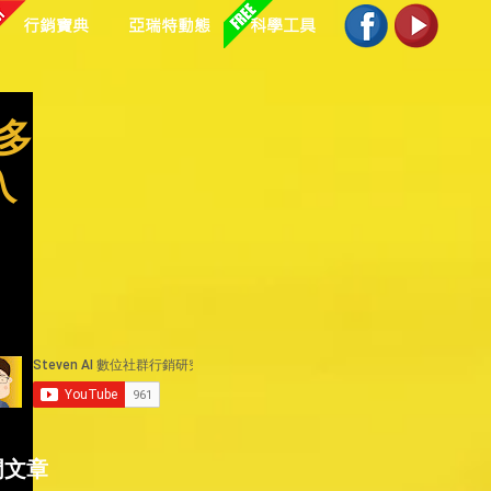
行銷寶典
亞瑞特動態
科學工具
多​
入
門文章