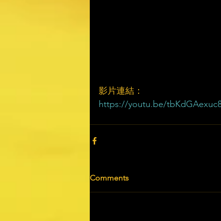
影片連結：
https://youtu.be/tbKdGAexuc
Comments