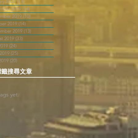
ary 2020
(13)
13 posts
mber 2019
(14)
14 posts
mber 2019
(10)
10 posts
ber 2019
(14)
14 posts
ember 2019
(13)
13 posts
st 2019
(33)
33 posts
2019
(24)
24 posts
 2019
(25)
25 posts
2019
(20)
20 posts
標籤搜尋文章
ags yet.