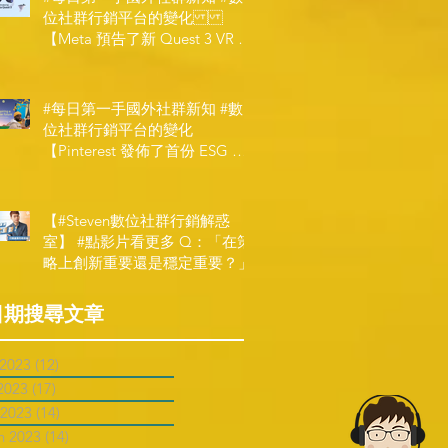
位社群行銷平台的變化
【Meta 預告了新 Quest 3 VR 耳
機，代表了 Metaverse 規劃的下
一階段】
#每日第一手國外社群新知 #數
位社群行銷平台的變化
【Pinterest 發佈了首份 ESG 報
告】
【#Steven數位社群行銷解惑
室】 #點影片看更多​ Q：「在策
略上創新重要還是穩定重要？」
日期搜尋文章
 2023
(12)
12 posts
2023
(17)
17 posts
 2023
(14)
14 posts
h 2023
(14)
14 posts