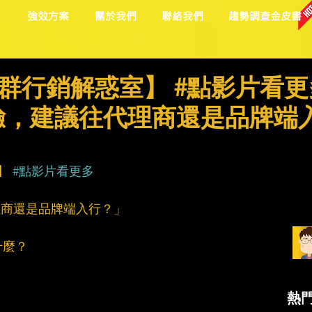
目
強效方案
關於我們
聯絡我們
趨勢調查金皮書
位社群行銷解惑室】 #點影片看更
驗，建議往代理商還是品牌端
】 
#點影片看更多
理商還是品牌端入行？」
什麼？
熱