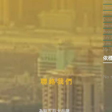
Janu
Dece
Nove
Octo
Sept
Augu
July 
June
May 
依
No t
聯 絡 我 們
為前五百大品牌