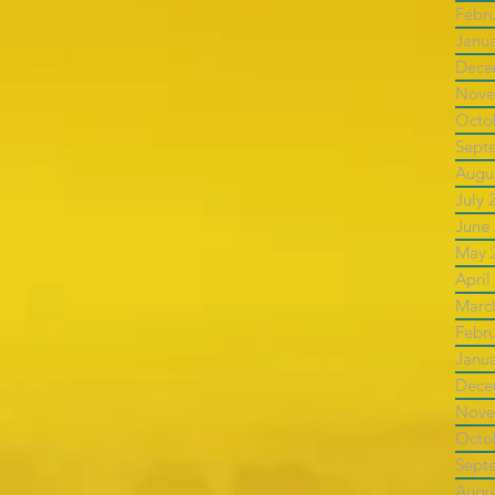
Febr
Janu
Dece
Nove
Octo
Sept
Augu
July 
June
May 
April
Marc
Febr
Janu
Dece
Nove
Octo
Sept
Augu