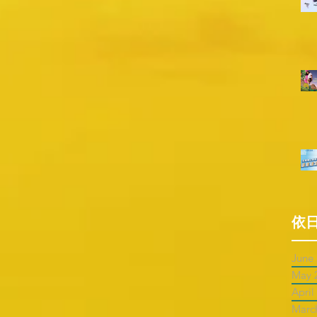
依
June
May 
April
Marc