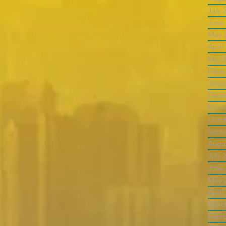
July 
June
May 
April
Marc
Febr
Janu
Dece
Nove
Octo
Sept
Augu
July 
June
May 
April
Marc
Febr