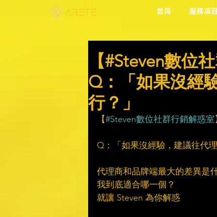
首頁
服務項
【#Steven數
Q：「如果沒經
行？」
【
#Steven數位社群行銷解惑室
Q：「如果沒經驗，建議往代
代理商和品牌端最大的差異是
我到底適合哪一個？
就讓 Steven 為你解惑