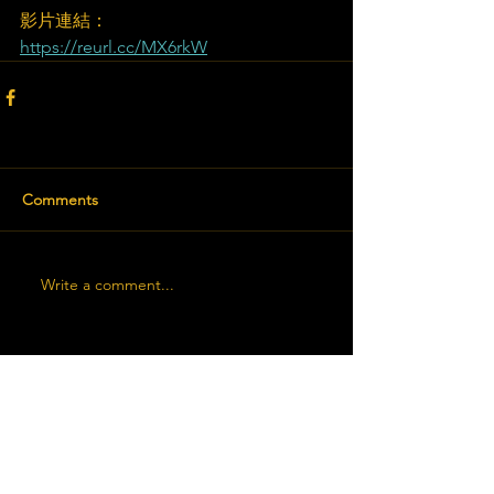
影片連結：
https://reurl.cc/MX6rkW
Comments
Write a comment...