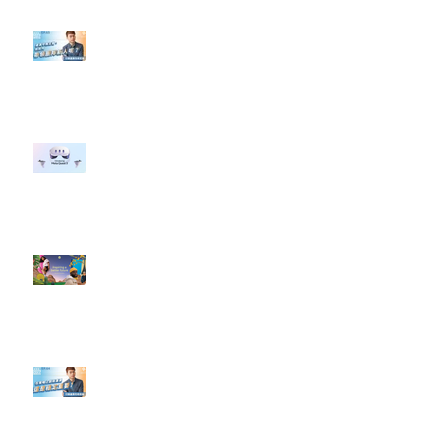
【#Steven數位社群行銷解惑室】
#點影片看更多​ Q：「企業在數位
行銷上常犯的錯誤？」
#每日第一手國外社群新知 #數位
社群行銷平台的變化 【Meta
預告了新 Quest 3 VR 耳機，代表
了 Metaverse 規劃的下一階段】
#每日第一手國外社群新知 #數位
社群行銷平台的變化【Pinterest
發佈了首份 ESG 報告】
【#Steven數位社群行銷解惑室】
#點影片看更多​ Q：「在策略上創
新重要還是穩定重要？」