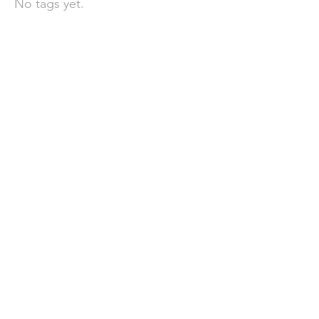
No tags yet.
聯 絡 我 們