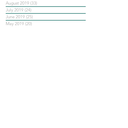
August 2019
(33)
33 posts
July 2019
(24)
24 posts
June 2019
(25)
25 posts
May 2019
(20)
20 posts
依標籤搜尋文章
No tags yet.
聯 絡 我 們