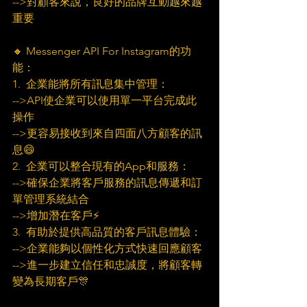
-->對顧客來說，良好的品牌互動越來越
重要
🔸 Messenger API For Instagram的功
能：
1.  企業能將所有訊息集中管理：
-->API使企業可以使用單一平台完成此
操作
-->更容易接收到來自四面八方顧客的訊
息😄
2.  企業可以整合現有的App和服務：
-->確保企業將客戶服務的訊息傳遞和訂
單管理系統結合
-->增加潛在客戶⚡
3.  有助於提供高品質的客戶訊息體驗：
-->企業能夠以個性化方式快速回應顧客
-->進一步建立信任和忠誠度，將顧客轉
變為長期客戶🎊