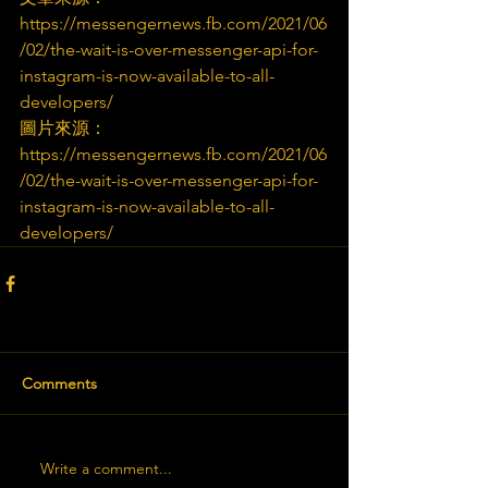
https://messengernews.fb.com/2021/06
/02/the-wait-is-over-messenger-api-for-
instagram-is-now-available-to-all-
developers/
圖片來源：
https://messengernews.fb.com/2021/06
/02/the-wait-is-over-messenger-api-for-
instagram-is-now-available-to-all-
developers/
Comments
Write a comment...