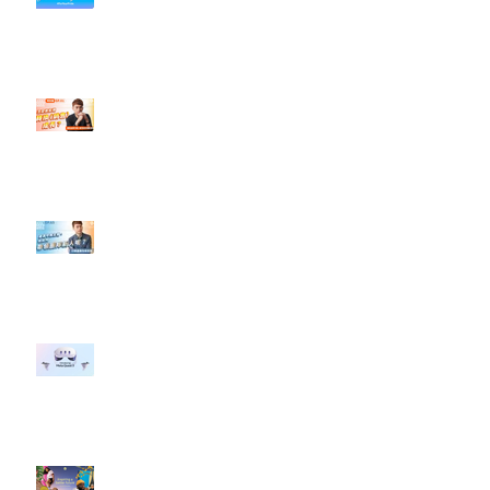
社群行銷平台的變化【TikTok 宣佈
”Pride Month” 的 In-App 和 IRL
設計】
【#Steven數位社群行銷解惑室】
#點影片看更多​ Q：「怎麼做能讓
轉換（銷售）成長？」
【#Steven數位社群行銷解惑室】
#點影片看更多​ Q：「企業在數位
行銷上常犯的錯誤？」
#每日第一手國外社群新知 #數位
社群行銷平台的變化 【Meta
預告了新 Quest 3 VR 耳機，代表
了 Metaverse 規劃的下一階段】
#每日第一手國外社群新知 #數位