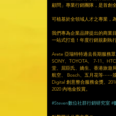
顧問」專業行銷團隊，是首創全
可植基於全領域人才之專業，為品牌提
我們專為企業品牌提出的商業目標與
一站式打造！年度行銷規劃執行、
Arete 亞瑞特特過去長期
SONY、TOYOTA、 7-1
堂、屈臣氏、嬌生、香港旅遊局及
航空、 Bosch、五月花等⋯⋯並勇
Digital 創意整合服務金獎、20
2020 內地金投賞。​
#Steven數位社群行銷研究室
#