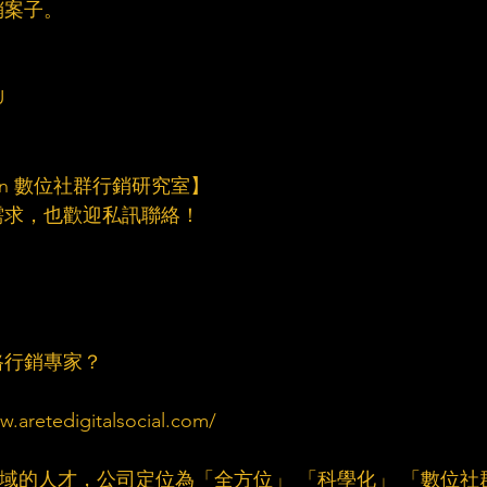
案子。​
​
ven 數位社群行銷研究室】​
求，也歡迎私訊聯絡！​
行銷專家？​
tedigitalsocial.com/​
群領域的人才，公司定位為「全方位」 「科學化」 「數位社