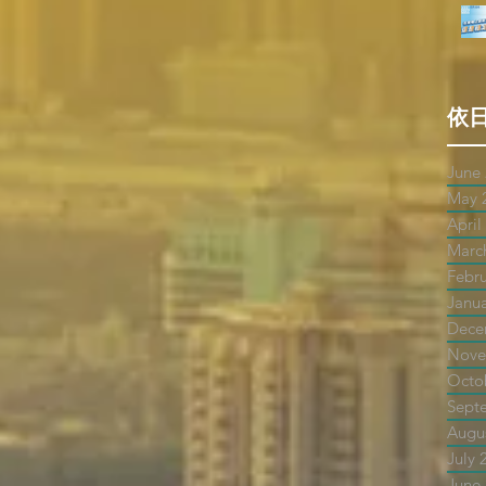
依
June
May 
April
Marc
Febr
Janu
Dece
Nove
Octo
Sept
Augu
July 
June