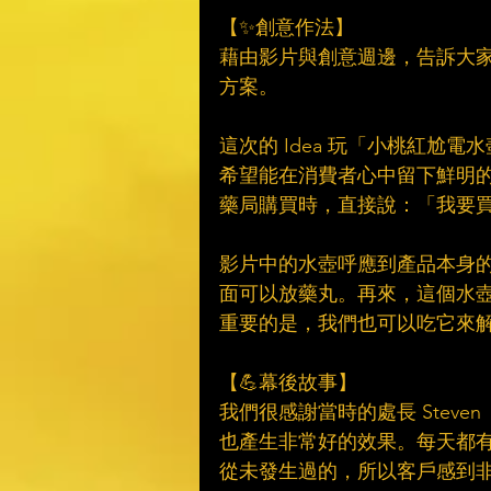
【✨創意作法】​
藉由影片與創意週邊，告訴大
方案。​
這次的 Idea 玩「小桃紅尬
希望能在消費者心中留下鮮明
藥局購買時，直接說：「我要買
影片中的水壺呼應到產品本身
面可以放藥丸。再來，這個水
重要的是，我們也可以吃它來解
【💪幕後故事】​
我們很感謝當時的處長 Stev
也產生非常好的效果。每天都
從未發生過的，所以客戶感到