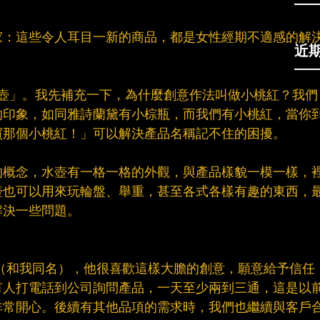
家：這些令人耳目一新的商品，都是女性經期不適感的解
近
電水壺」。我先補充一下，為什麼創意作法叫做小桃紅？我們
的印象，如同雅詩蘭黛有小棕瓶，而我們有小桃紅，當你
那個小桃紅！」可以解決產品名稱記不住的困擾。​
的概念，水壺有一格一格的外觀，與產品樣貌一模一樣，
壺也可以用來玩輪盤、舉重，甚至各式各樣有趣的東西，
決一些問題。​
en（和我同名），他很喜歡這樣大膽的創意，願意給予信任
有人打電話到公司詢問產品，一天至少兩到三通，這是以
非常開心。後續有其他品項的需求時，我們也繼續與客戶