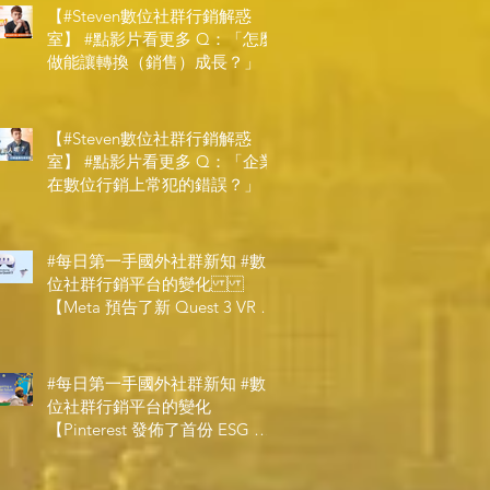
【#Steven數位社群行銷解惑
室】 #點影片看更多​ Q：「怎麼
做能讓轉換（銷售）成長？」
【#Steven數位社群行銷解惑
室】 #點影片看更多​ Q：「企業
在數位行銷上常犯的錯誤？」
#每日第一手國外社群新知 #數
位社群行銷平台的變化
【Meta 預告了新 Quest 3 VR 耳
機，代表了 Metaverse 規劃的下
一階段】
#每日第一手國外社群新知 #數
位社群行銷平台的變化
【Pinterest 發佈了首份 ESG 報
告】