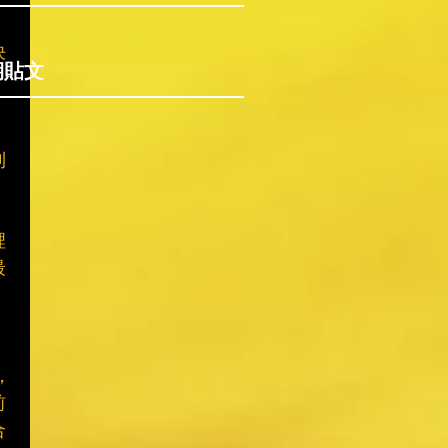
決
期貼文
到
裡
最
，
前
合