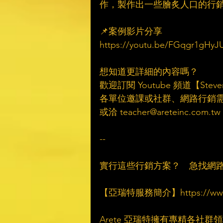
作，製作出一些膾炙人口的行銷
📌案例影片分享​
https://youtu.be/FGqgr1gHyJU
想知道更詳細的內容嗎？​
歡迎訂閱 Youtube 頻道【Ste
各單位邀課或社群、網路行銷需
或洽 teacher@areteinc.com.tw​
--​
實行這些行銷方案？　急找網路
【亞瑞特服務簡介】https://www.are
Arete 亞瑞特擁有專精各社