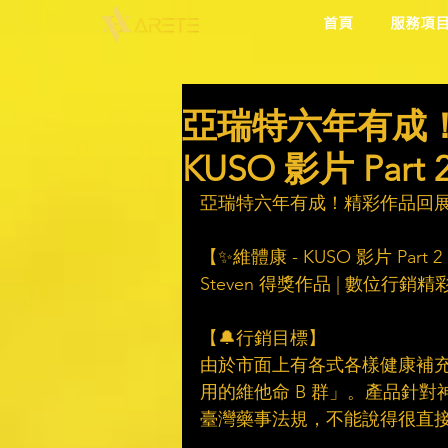
首頁
服務項
亞瑞特六年有成！
KUSO 影片 Pa
亞瑞特六年有成！精彩作品回展
【✨維體康 - KUSO 影片 Par
Steven 得獎作品 | 數位行銷精
【🔔行銷目標】​
由於市面上有各式各樣健康補
用的維他命 B 群」。產品針
臺灣藥事法規，不能說得很直接