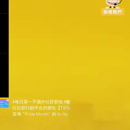
#每日第一手國外社群新知 #數
位社群行銷平台的變化【TikTok
宣佈 ”Pride Month” 的 In-App
和 IRL 設計】