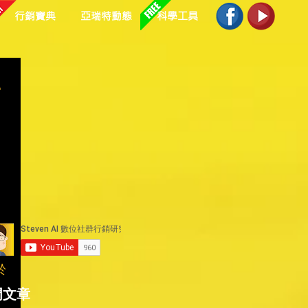
行銷寶典
亞瑞特動態
科學工具
-
專
於
門文章