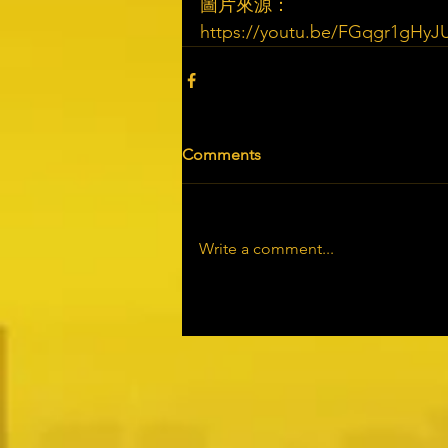
圖片來源：
https://youtu.be/FGqgr1gHyJU
Comments
Write a comment...