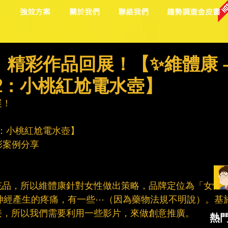
目
強效方案
關於我們
聯絡我們
趨勢調查金皮書
精彩作品回展！​​【✨維體康 
rt 2：小桃紅尬電水壺】​
！​
t 2：小桃紅尬電水壺】​
彩案例分享​
充品，所以維體康針對女性做出策略，品牌定位為「女性
對神經產生的疼痛，有一些⋯（因為藥物法規不明說）。基
，所以我們需要利用一些影片，來做創意推廣。​
熱