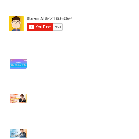
近期貼文
#每日第一手國外社群新知 #數位
社群行銷平台的變化【TikTok 宣佈
”Pride Month” 的 In-App 和 IRL
設計】
【#Steven數位社群行銷解惑室】
#點影片看更多​ Q：「怎麼做能讓
轉換（銷售）成長？」
【#Steven數位社群行銷解惑室】
#點影片看更多​ Q：「企業在數位