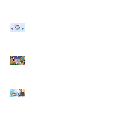
行銷上常犯的錯誤？」
#每日第一手國外社群新知 #數位
社群行銷平台的變化 【Meta
預告了新 Quest 3 VR 耳機，代表
了 Metaverse 規劃的下一階段】
#每日第一手國外社群新知 #數位
社群行銷平台的變化【Pinterest
發佈了首份 ESG 報告】
【#Steven數位社群行銷解惑室】
#點影片看更多​ Q：「在策略上創
新重要還是穩定重要？」
依日期搜尋文章