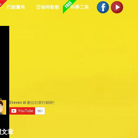
行銷寶典
亞瑞特動態
科學工具
入
這
門文章