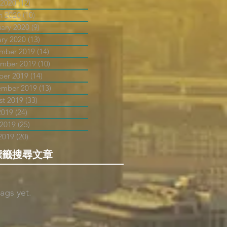
 2020
(12)
12 posts
h 2020
(10)
10 posts
uary 2020
(9)
9 posts
ary 2020
(13)
13 posts
mber 2019
(14)
14 posts
mber 2019
(10)
10 posts
ber 2019
(14)
14 posts
ember 2019
(13)
13 posts
st 2019
(33)
33 posts
2019
(24)
24 posts
 2019
(25)
25 posts
2019
(20)
20 posts
標籤搜尋文章
ags yet.