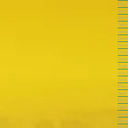
May 
April
Marc
Febr
Janu
Dece
Nove
Octo
Sept
Augu
July 
June
May 
April
Marc
Febr
Janu
Dece
Nove