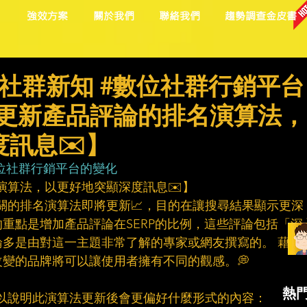
目
強效方案
關於我們
聯絡我們
趨勢調查金皮書
社群新知 #數位社群行銷平台
le更新產品評論的排名演算法，
訊息✉️】
位社群行銷平台的變化
名演算法，以更好地突顯深度訊息✉️】
相關的排名演算法即將更新📈，目的在讓搜尋結果顯示更深
重點是增加產品評論在SERP的比例，這些評論包括「深
多是由對這一主題非常了解的專家或網友撰寫的。 藉由
變的品牌將可以讓使用者擁有不同的觀感。💭
熱
議，以說明此演算法更新後會更偏好什麼形式的內容：