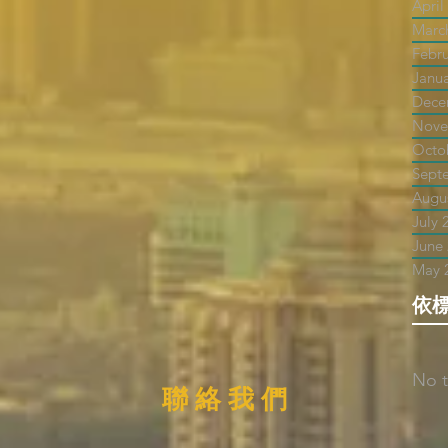
April
Marc
Febr
Janu
Dece
Nove
Octo
Sept
Augu
July 
June
May 
依
No t
聯 絡 我 們