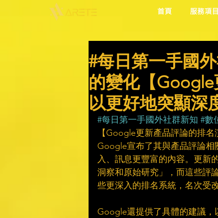
首頁
服務項
#每日第一手國外
的變化【Goog
以更好地突顯深度
#每日第一手國外社群新知
#數
【Google更新產品評論的排
Google宣布了其與產品評論
入、訊息更豐富的內容。更新的
洞察和原始研究」，而這些評論
些更深入的排名系統，名次受改
Google還提供了具體的建