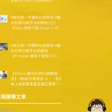
#每日第一手國外社群新知 #數
位社群行銷平台的變化
【Meta 預告了新 Quest 3 VR 耳
機，代表了 Metaverse 規劃的下
一階段】
#每日第一手國外社群新知 #數
位社群行銷平台的變化
【Pinterest 發佈了首份 ESG 報
告】
【#Steven數位社群行銷解惑
室】 #點影片看更多​ Q：「在策
略上創新重要還是穩定重要？」
日期搜尋文章
 2023
(12)
12 posts