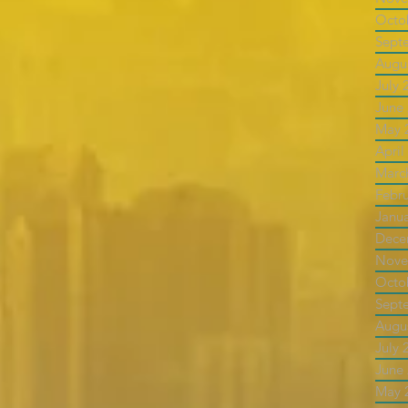
Octo
Sept
Augu
July 
June
May 
April
Marc
Febr
Janu
Dece
Nove
Octo
Sept
Augu
July 
June
May 