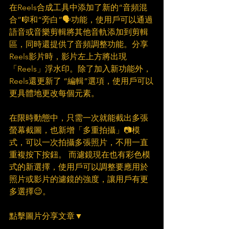
在Reels合成工具中添加了新的“音頻混
合”🎼和“旁白”🗣功能，使用戶可以通過
語音或音樂剪輯將其他音軌添加到剪輯
區，同時還提供了音頻調整功能。分享
Reels影片時，影片左上方將出現
「Reels」浮水印。除了加入新功能外， 
Reels還更新了 “編輯”選項，使用戶可以
更具體地更改每個元素。
在限時動態中，只需一次就能截出多張
螢幕截圖，也新增「多重拍攝」📷模
式，可以一次拍攝多張照片，不用一直
重複按下按鈕。 而濾鏡現在也有彩色模
式的新選擇，使用戶可以調整要應用於
照片或影片的濾鏡的強度，讓用戶有更
多選擇😉。
點擊圖片分享文章▼