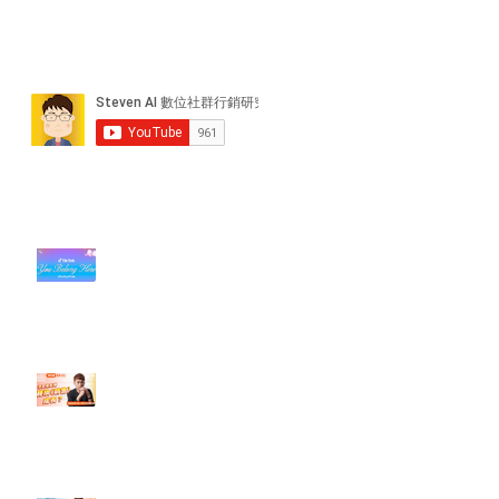
近期貼文
#每日第一手國外社群新知 #數位
社群行銷平台的變化【TikTok 宣佈
”Pride Month” 的 In-App 和 IRL
設計】
【#Steven數位社群行銷解惑室】
#點影片看更多​ Q：「怎麼做能讓
轉換（銷售）成長？」