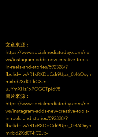
文章來源：
https://www.socialmediatoday.com/ne
ws/instagram-adds-new-creative-tools-
in-reels-and-stories/592328/?
fbclid=IwAR1xRXDbCdr9Upz_0t46Oxyh
mxbd2Xd0T-kC2Jc-
uJYmXHz1xPOGCTpid98
圖片來源：
https://www.socialmediatoday.com/ne
ws/instagram-adds-new-creative-tools-
in-reels-and-stories/592328/?
fbclid=IwAR1xRXDbCdr9Upz_0t46Oxyh
mxbd2Xd0T-kC2Jc-