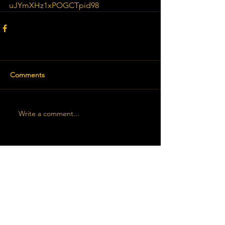
uJYmXHz1xPOGCTpid98
Comments
Write a comment...