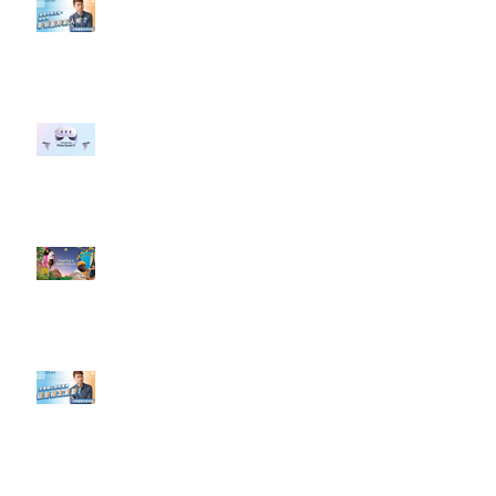
【#Steven數位社群行銷解惑室】
#點影片看更多​ Q：「企業在數位
行銷上常犯的錯誤？」
#每日第一手國外社群新知 #數位
社群行銷平台的變化 【Meta
預告了新 Quest 3 VR 耳機，代表
了 Metaverse 規劃的下一階段】
#每日第一手國外社群新知 #數位
社群行銷平台的變化【Pinterest
發佈了首份 ESG 報告】
【#Steven數位社群行銷解惑室】
#點影片看更多​ Q：「在策略上創
新重要還是穩定重要？」
依日期搜尋文章