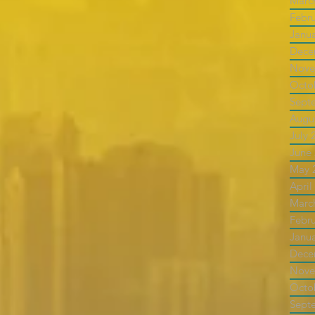
Marc
Febr
Janu
Dece
Nove
Octo
Sept
Augu
July 
June
May 
April
Marc
Febr
Janu
Dece
Nove
Octo
Sept