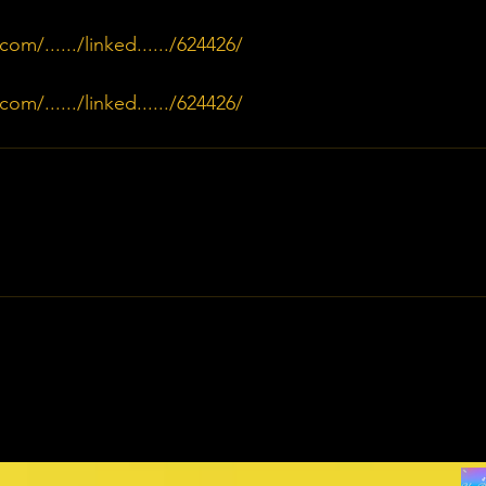
m/....../linked....../624426/
m/....../linked....../624426/