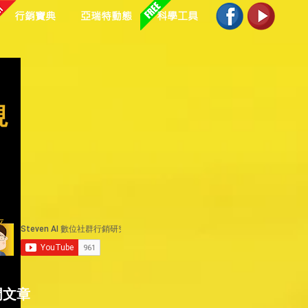
行銷寶典
亞瑞特動態
科學工具
視
平
門文章