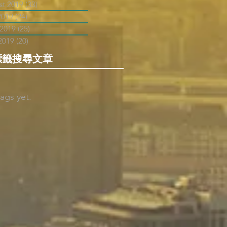
st 2019
(33)
33 posts
2019
(24)
24 posts
 2019
(25)
25 posts
2019
(20)
20 posts
標籤搜尋文章
ags yet.