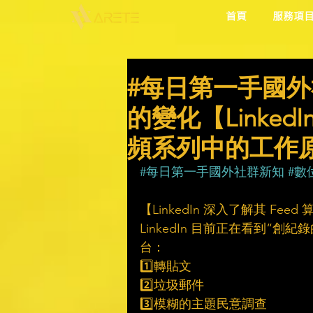
首頁
服務項
#每日第一手國外
的變化【Linked
頻系列中的工作
#每日第一手國外社群新知
#數
【LinkedIn 深入了解其 F
LinkedIn 目前正在看到
台：
1️⃣轉貼文
2️⃣垃圾郵件
3️⃣模糊的主題民意調查