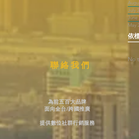
Augu
July 
June
May 
依
No t
聯 絡 我 們
為前五百大品牌
面向全台/跨國推廣
提供數位社群行銷服務