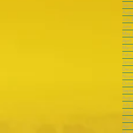
Sept
Augu
July 
June
May 
April
Marc
Febr
Janu
Dece
Nove
Octo
Sept
Augu
July 
June
May 
April