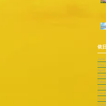
依
June
May 
April
Marc
Febr
Janu
Dece
Nove
Octo