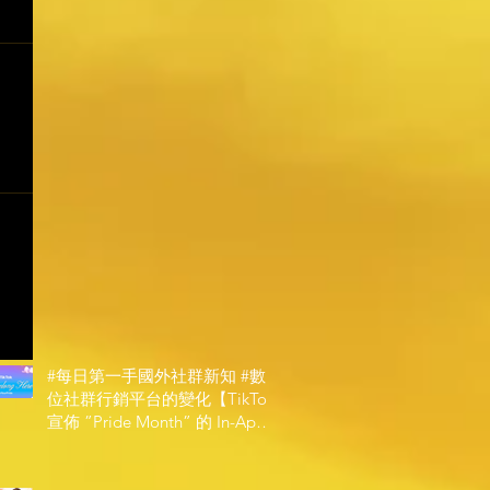
#每日第一手國外社群新知 #數
位社群行銷平台的變化【TikTok
宣佈 ”Pride Month” 的 In-App
和 IRL 設計】