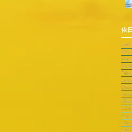
依
June
May 
April
Marc
Febr
Janu
Dece
Nove
Octo
Sept
Augu
July 
June