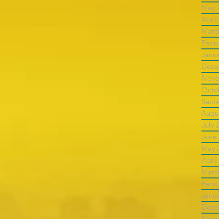
May 
April
Marc
Febr
Janu
Dece
Nove
Octo
Sept
Augu
July 
June
May 
April
Marc
Febr
Janu
Dece
Nove