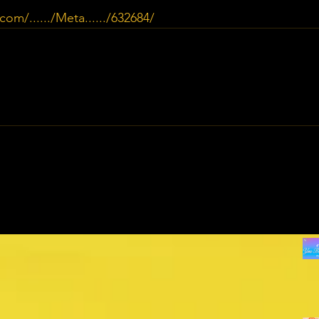
om/....../Meta....../632684/