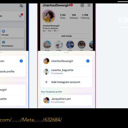
近
om/....../Meta....../632684/