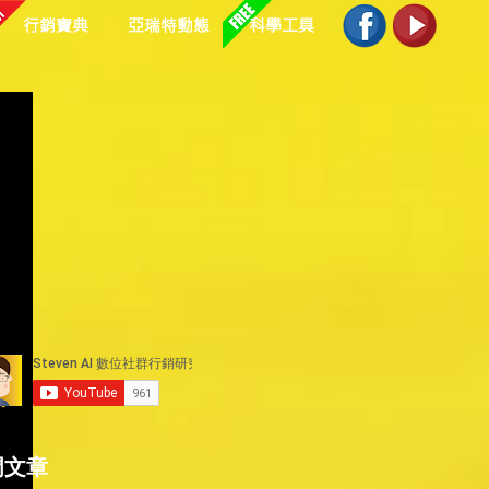
行銷寶典
亞瑞特動態
科學工具
知
兩
門文章