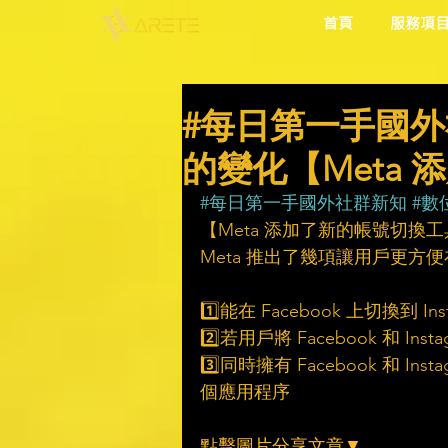
首頁
服務項
#每日第一手國外
的變化【Meta
#每日第一手國外社群新知
#數
【Meta 添加了新的帳號切換
Meta 推出了幾項讓用戶更方便在 
1️⃣能在 Facebook 上切換到 In
2️⃣若用戶將 Facebook 和
3️⃣同時擁有 Facebook 和
個應用程序
點擊圖片分享文章▼