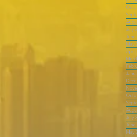
Octo
Sept
Augu
July 
June
May 
April
Marc
Febr
Janu
Dece
Nove
Octo
Sept
Augu
July 
June
May 