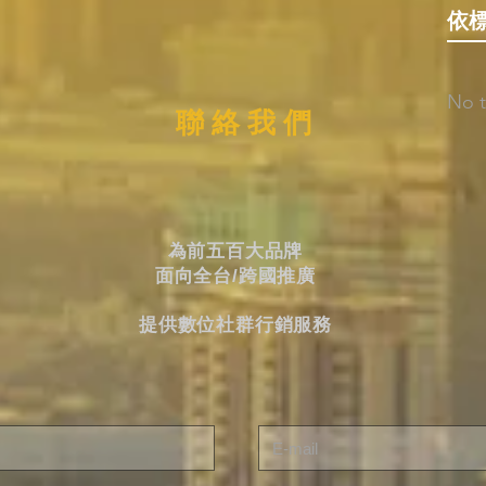
依
No t
聯 絡 我 們
為前五百大品牌
面向全台/跨國推廣
提供數位社群行銷服務