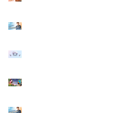
#點影片看更多​ Q：「怎麼做能讓
轉換（銷售）成長？」
【#Steven數位社群行銷解惑室】
#點影片看更多​ Q：「企業在數位
行銷上常犯的錯誤？」
#每日第一手國外社群新知 #數位
社群行銷平台的變化 【Meta
預告了新 Quest 3 VR 耳機，代表
了 Metaverse 規劃的下一階段】
#每日第一手國外社群新知 #數位
社群行銷平台的變化【Pinterest
發佈了首份 ESG 報告】
【#Steven數位社群行銷解惑室】