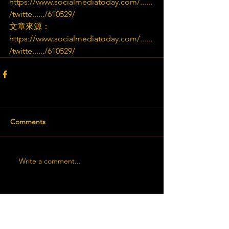
https://www.socialmediatoday.com/......
/twitte....../610529/
文章來源：
https://www.socialmediatoday.com/......
/twitte....../610529/
Comments
Write a comment...