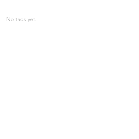
依標籤搜尋文章
No tags yet.
聯 絡 我 們