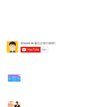
近期貼文
#每日第一手國外社群新知 #數位
社群行銷平台的變化【TikTok 宣佈
”Pride Month” 的 In-App 和 IRL
設計】
【#Steven數位社群行銷解惑室】