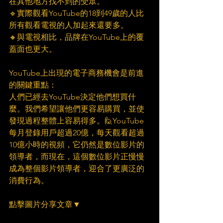
在其他地方找不到的受眾。 
🔹實際觀看YouTube的18到49歲的人比
所有觀看電視的人加起來還要多。 
🔸與電視相比，品牌在YouTube上的覆
蓋面也更大。 
YouTube上出現的電子商務機會是前進
的關鍵重點： 
人們已經去YouTube決定他們想買什
麼。我們希望讓他們更容易購買，並使
發現過程整體上容易得多。🙋YouTube 
每月登錄用戶超過20億，每天觀看超過
10億小時的視頻，它仍然是數位影片的
領導者，而現在，這個數位影片正慢慢
成為整個影片領導者，迎合了更廣泛的
消費行為。
點擊圖片分享文章▼