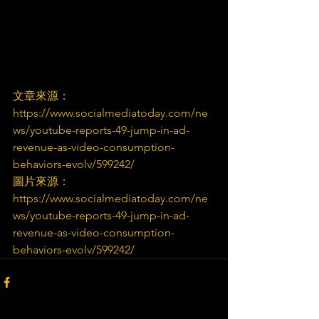
文章來源：
https://www.socialmediatoday.com/ne
ws/youtube-reports-49-jump-in-ad-
revenue-as-video-consumption-
behaviors-evolv/599242/
圖片來源：
https://www.socialmediatoday.com/ne
ws/youtube-reports-49-jump-in-ad-
revenue-as-video-consumption-
behaviors-evolv/599242/