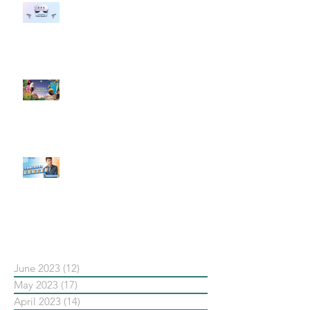
#每日第一手國外社群新知 #數位
社群行銷平台的變化 【Meta
預告了新 Quest 3 VR 耳機，代表
了 Metaverse 規劃的下一階段】
#每日第一手國外社群新知 #數位
社群行銷平台的變化【Pinterest
發佈了首份 ESG 報告】
【#Steven數位社群行銷解惑室】
#點影片看更多​ Q：「在策略上創
新重要還是穩定重要？」
依日期搜尋文章
June 2023
(12)
12 posts
May 2023
(17)
17 posts
April 2023
(14)
14 posts