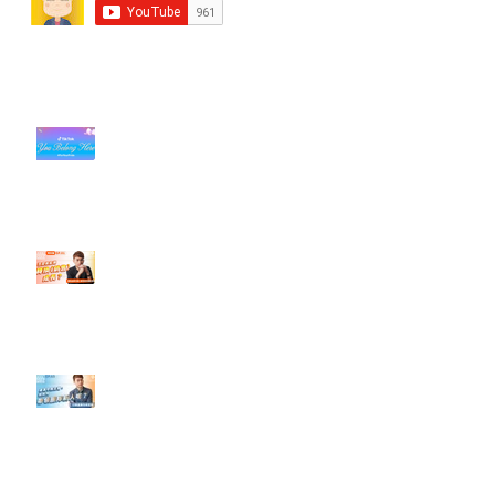
近期貼文
#每日第一手國外社群新知 #數位
社群行銷平台的變化【TikTok 宣佈
”Pride Month” 的 In-App 和 IRL
設計】
【#Steven數位社群行銷解惑室】
#點影片看更多​ Q：「怎麼做能讓
轉換（銷售）成長？」
【#Steven數位社群行銷解惑室】
#點影片看更多​ Q：「企業在數位
行銷上常犯的錯誤？」