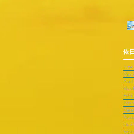
依
June
May 
April
Marc
Febr
Janu
Dece
Nove
Octo
Sept