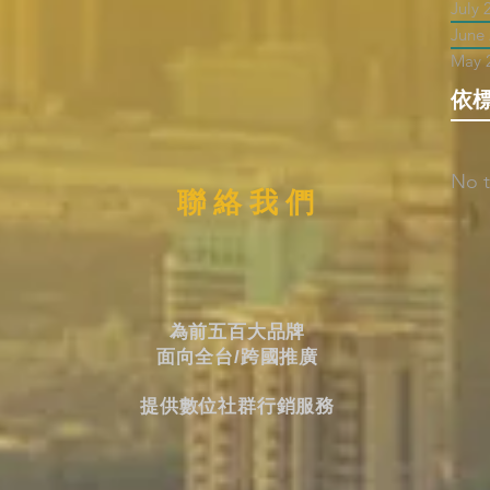
July 
June
May 
依
No t
聯 絡 我 們
為前五百大品牌
面向全台/跨國推廣
提供數位社群行銷服務