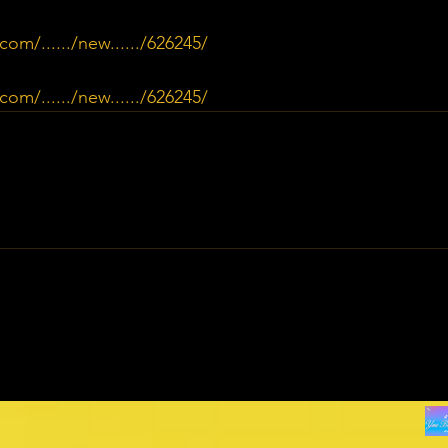
m/....../new....../626245/
m/....../new....../626245/