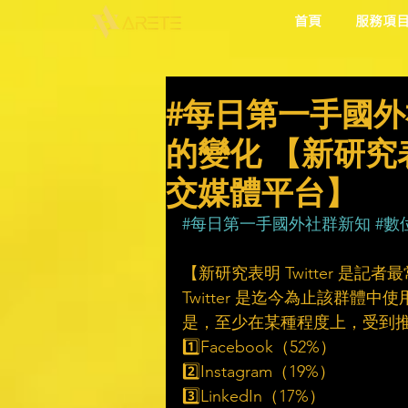
首頁
服務項
#每日第一手國外
的變化 【新研究表
交媒體平台】
#每日第一手國外社群新知
#數
【新研究表明 Twitter 是記
Twitter 是迄今為止該群
是，至少在某種程度上，受到
1️⃣Facebook（52%） 
2️⃣Instagram（19%）
3️⃣LinkedIn（17%）