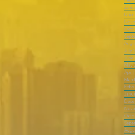
Janu
Dece
Nove
Octo
Sept
Augu
July 
June
May 
April
Marc
Febr
Janu
Dece
Nove
Octo
Sept
Augu