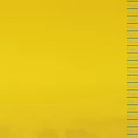
Augu
July 
June
May 
April
Marc
Febr
Janu
Dece
Nove
Octo
Sept
Augu
July 
June
May 
April
Marc
Febr