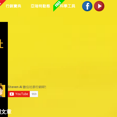
行銷寶典
亞瑞特動態
科學工具
社
導
門文章