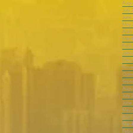
Augu
July 
June
May 
April
Marc
Febr
Janu
Dece
Nove
Octo
Sept
Augu
July 
June
May 
April
Marc
Febr