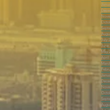
Janu
Dece
Nove
Octo
Sept
Augu
July 
June
May 
April
Marc
Febr
Janu
Dece
Nove
Octo
Sept
Augu