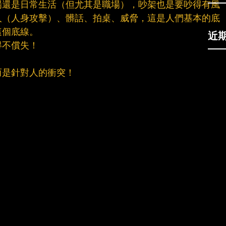
場還是日常生活（但尤其是職場），吵架也是要吵得有風
人（人身攻擊）、髒話、拍桌、威脅，這是人們基本的底
這個底線。
近
得不償失！
而是針對人的衝突！