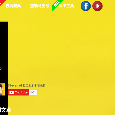
行銷寶典
亞瑞特動態
科學工具
吵
、
門文章