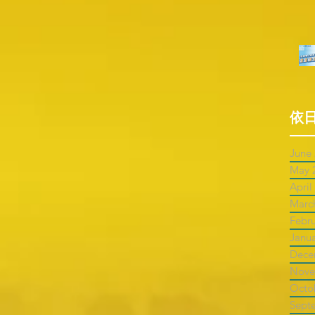
依
June
May 
April
Marc
Febr
Janu
Dece
Nove
Octo
Sept