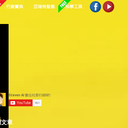
行銷寶典
亞瑞特動態
科學工具
必
門文章