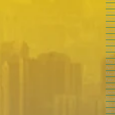
Febr
Janu
Dece
Nove
Octo
Sept
Augu
July 
June
May 
April
Marc
Febr
Janu
Dece
Nove
Octo
Sept