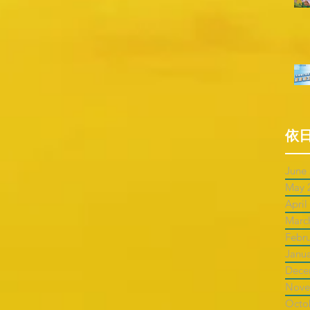
依
June
May 
April
Marc
Febr
Janu
Dece
Nove
Octo