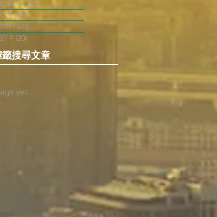
st 2019
(33)
33 posts
2019
(24)
24 posts
 2019
(25)
25 posts
2019
(20)
20 posts
標籤搜尋文章
ags yet.