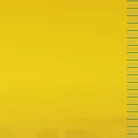
Sept
Augu
July 
June
May 
April
Marc
Febr
Janu
Dece
Nove
Octo
Sept
Augu
July 
June
May 
April
Marc