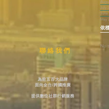
Augu
July 
June
May 
依
No t
聯 絡 我 們
為前五百大品牌
面向全台/跨國推廣
提供數位社群行銷服務