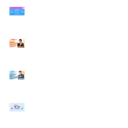
#每日第一手國外社群新知 #數位
社群行銷平台的變化【TikTok 宣佈
”Pride Month” 的 In-App 和 IRL
設計】
【#Steven數位社群行銷解惑室】
#點影片看更多​ Q：「怎麼做能讓
轉換（銷售）成長？」
【#Steven數位社群行銷解惑室】
#點影片看更多​ Q：「企業在數位
行銷上常犯的錯誤？」
#每日第一手國外社群新知 #數位
社群行銷平台的變化 【Meta
預告了新 Quest 3 VR 耳機，代表
了 Metaverse 規劃的下一階段】