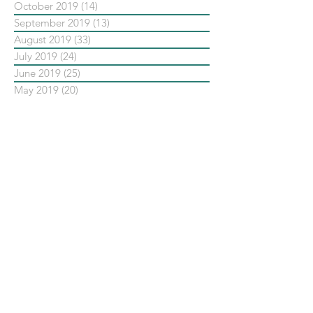
October 2019
(14)
14 posts
September 2019
(13)
13 posts
August 2019
(33)
33 posts
July 2019
(24)
24 posts
June 2019
(25)
25 posts
May 2019
(20)
20 posts
依標籤搜尋文章
No tags yet.