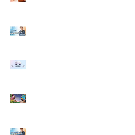
#點影片看更多​ Q：「怎麼做能讓
轉換（銷售）成長？」
【#Steven數位社群行銷解惑室】
#點影片看更多​ Q：「企業在數位
行銷上常犯的錯誤？」
#每日第一手國外社群新知 #數位
社群行銷平台的變化 【Meta
預告了新 Quest 3 VR 耳機，代表
了 Metaverse 規劃的下一階段】
#每日第一手國外社群新知 #數位
社群行銷平台的變化【Pinterest
發佈了首份 ESG 報告】
【#Steven數位社群行銷解惑室】