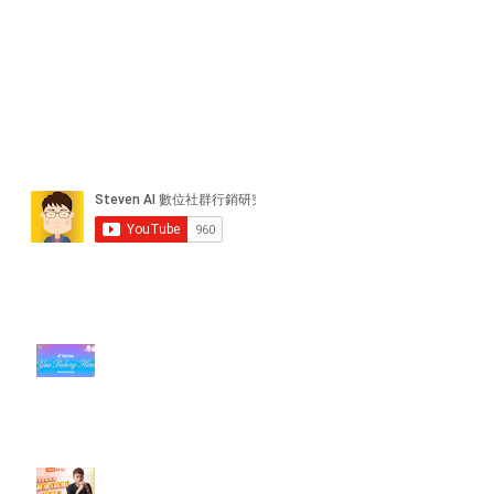
近期貼文
#每日第一手國外社群新知 #數位
社群行銷平台的變化【TikTok 宣佈
”Pride Month” 的 In-App 和 IRL
設計】
【#Steven數位社群行銷解惑室】