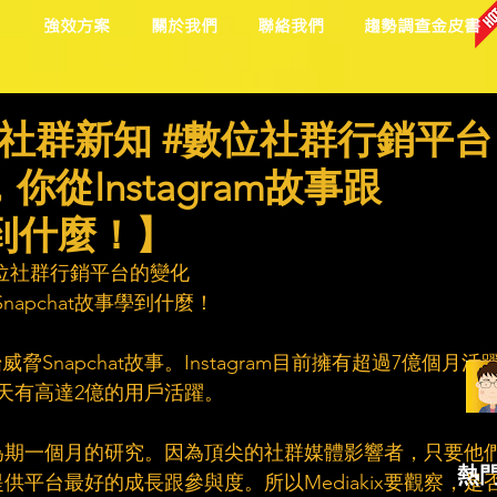
目
強效方案
關於我們
聯絡我們
趨勢調查金皮書
社群新知 #數位社群行銷平台
從Instagram故事跟
學到什麼！】
位社群行銷平台的變化
Snapchat故事學到什麼！
始威脅Snapchat故事。Instagram目前擁有超過7億個月活
天有高達2億的用戶活躍。
行了為期一個月的研究。因為頂尖的社群媒體影響者，只要他
熱
平台最好的成長跟參與度。所以Mediakix要觀察，是