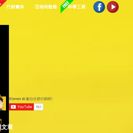
行銷寶典
亞瑞特動態
科學工具
躍
們
門文章
否