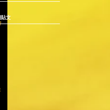
期貼文
響
在