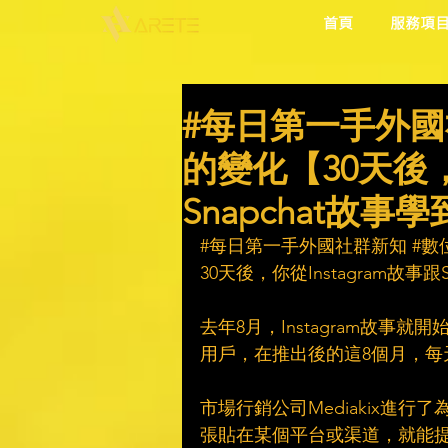
首頁
服務項
#每日第一手外國
的變化【30天後，你
Snapchat故事
#每日第一手外國社群新知
#數
30天後，你從Instagram故事跟
去年8月，Instagram故事就開
用戶，在推出後的這8個月，每
市場行銷公司Mediakix進
張貼在某個平台或渠道，就能提供