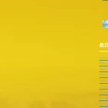
依
June
May 
April
Marc
Febr
Janu
Dece
Nove
Octo