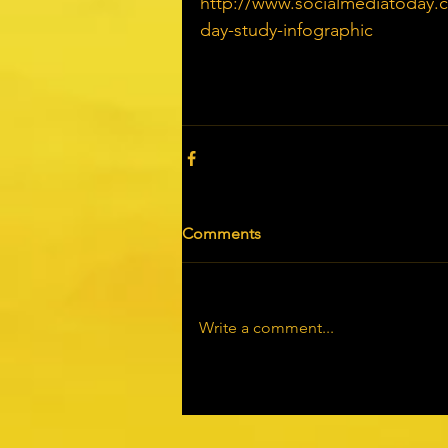
http://www.socialmediatoday.c
day-study-infographic
Comments
Write a comment...