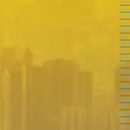
Sept
Augu
July 
June
May 
April
Marc
Febr
Janu
Dece
Nove
Octo
Sept
Augu
July 
June
May 
April
Marc