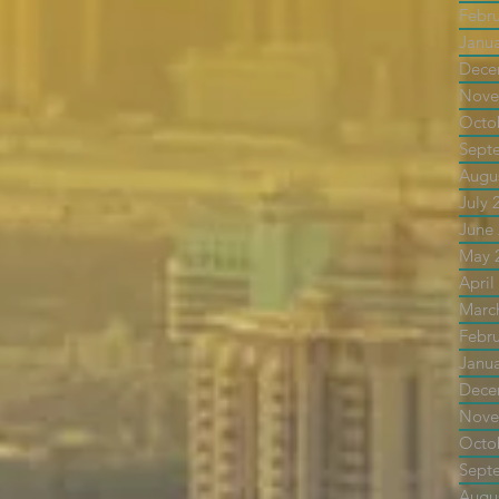
Febr
Janu
Dece
Nove
Octo
Sept
Augu
July 
June
May 
April
Marc
Febr
Janu
Dece
Nove
Octo
Sept
Augu