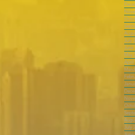
Dece
Nove
Octo
Sept
Augu
July 
June
May 
April
Marc
Febr
Janu
Dece
Nove
Octo
Sept
Augu
July 
June