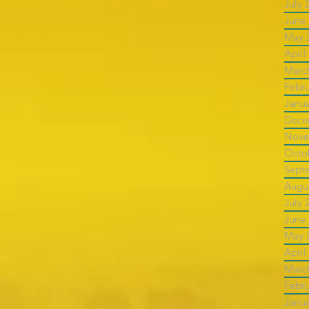
July 
June
May 
April
Marc
Febr
Janu
Dece
Nove
Octo
Sept
Augu
July 
June
May 
April
Marc
Febr
Janu