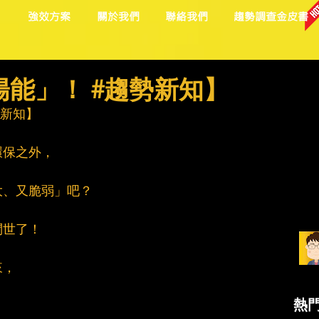
目
強效方案
關於我們
聯絡我們
趨勢調查金皮書
能」！ #趨勢新知】
勢新知
】
環保之外，
大、又脆弱」吧？
問世了！
來，
熱