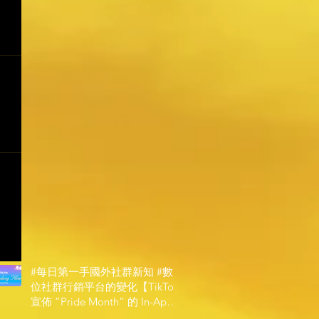
#每日第一手國外社群新知 #數
位社群行銷平台的變化【TikTok
宣佈 ”Pride Month” 的 In-App
和 IRL 設計】