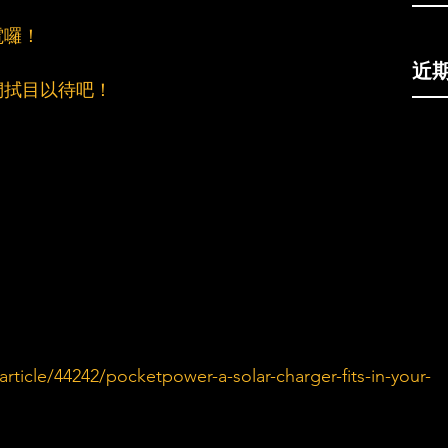
電囉！
近
們拭目以待吧！
ticle/44242/pocketpower-a-solar-charger-fits-in-your-