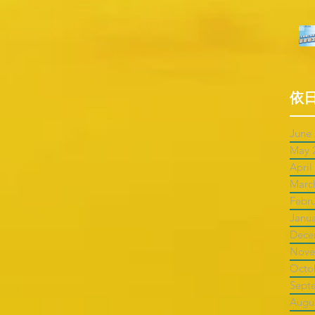
依
June
May 
April
Marc
Febr
Janu
Dece
Nove
Octo
Sept
Augu