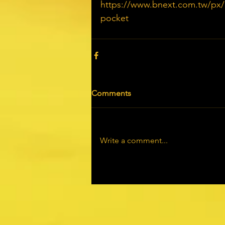
https://www.bnext.com.tw/px/ar
pocket
Comments
Write a comment...