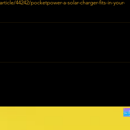
ticle/44242/pocketpower-a-solar-charger-fits-in-your-