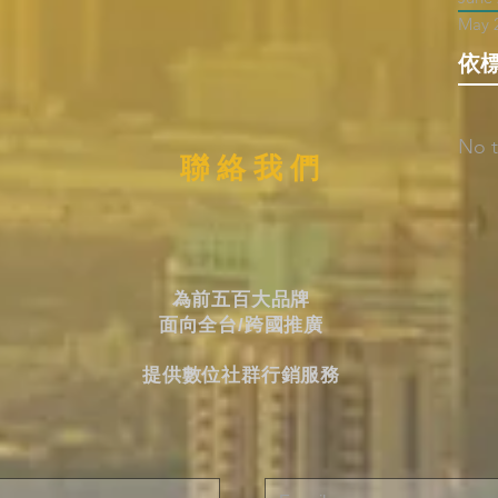
May 
依
No t
聯 絡 我 們
為前五百大品牌
面向全台/跨國推廣
提供數位社群行銷服務