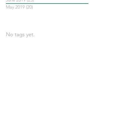
May 2019
(20)
20 posts
依標籤搜尋文章
No tags yet.
聯 絡 我 們