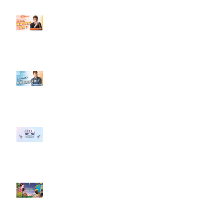
【#Steven數位社群行銷解惑室】
#點影片看更多​ Q：「怎麼做能讓
轉換（銷售）成長？」
【#Steven數位社群行銷解惑室】
#點影片看更多​ Q：「企業在數位
行銷上常犯的錯誤？」
#每日第一手國外社群新知 #數位
社群行銷平台的變化 【Meta
預告了新 Quest 3 VR 耳機，代表
了 Metaverse 規劃的下一階段】
#每日第一手國外社群新知 #數位
社群行銷平台的變化【Pinterest
發佈了首份 ESG 報告】