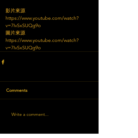
影片來源
https://www.youtube.com/watch?
v=7IvSxSUQg9o
圖片來源
https://www.youtube.com/watch?
v=7IvSxSUQg9o
Comments
Write a comment...