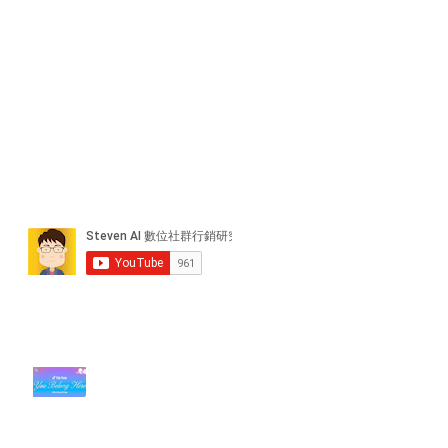
近期貼文
#每日第一手國外社群新知 #數位
社群行銷平台的變化【TikTok 宣佈
”Pride Month” 的 In-App 和 IRL
設計】