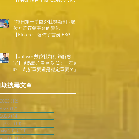
機，代表了 Metaverse 規劃的下
一階段】
#每日第一手國外社群新知 #數
位社群行銷平台的變化
【Pinterest 發佈了首份 ESG 報
告】
【#Steven數位社群行銷解惑
室】 #點影片看更多​ Q：「在策
略上創新重要還是穩定重要？」
日期搜尋文章
 2023
(12)
12 posts
2023
(17)
17 posts
 2023
(14)
14 posts
h 2023
(14)
14 posts
uary 2023
(11)
11 posts
ary 2023
(17)
17 posts