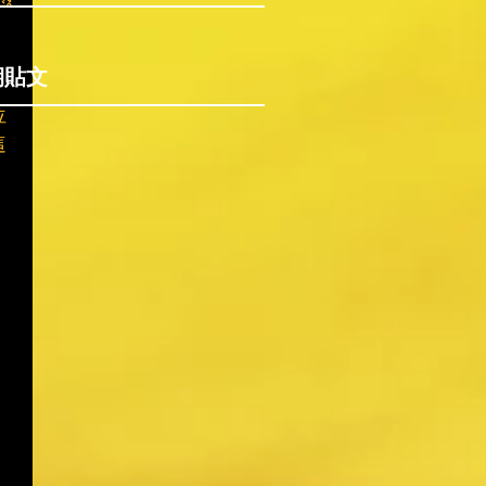
期貼文
位
這