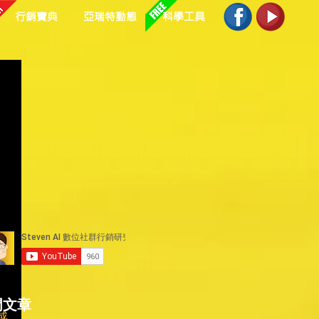
行銷寶典
亞瑞特動態
科學工具
門文章
感