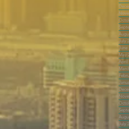
Dece
Nove
Octo
Sept
Augu
July 
June
May 
April
Marc
Febr
Janu
Dece
Nove
Octo
Sept
Augu
July 