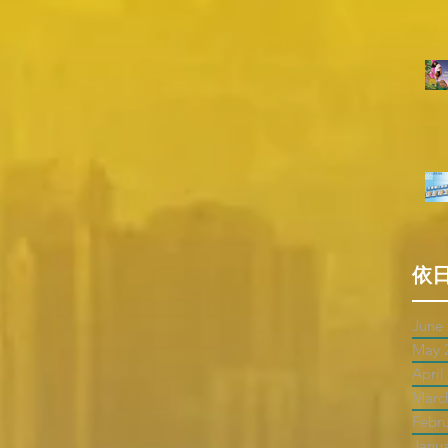
依
June
May 
April
Marc
Febr
Janu