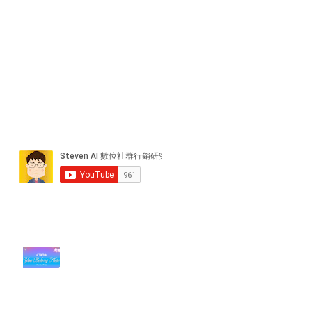
近期貼文
#每日第一手國外社群新知 #數位
社群行銷平台的變化【TikTok 宣佈
”Pride Month” 的 In-App 和 IRL
設計】