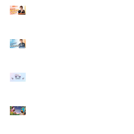
【#Steven數位社群行銷解惑室】
#點影片看更多​ Q：「怎麼做能讓
轉換（銷售）成長？」
【#Steven數位社群行銷解惑室】
#點影片看更多​ Q：「企業在數位
行銷上常犯的錯誤？」
#每日第一手國外社群新知 #數位
社群行銷平台的變化 【Meta
預告了新 Quest 3 VR 耳機，代表
了 Metaverse 規劃的下一階段】
#每日第一手國外社群新知 #數位
社群行銷平台的變化【Pinterest
發佈了首份 ESG 報告】