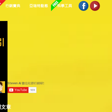
行銷寶典
亞瑞特動態
科學工具
引
門文章