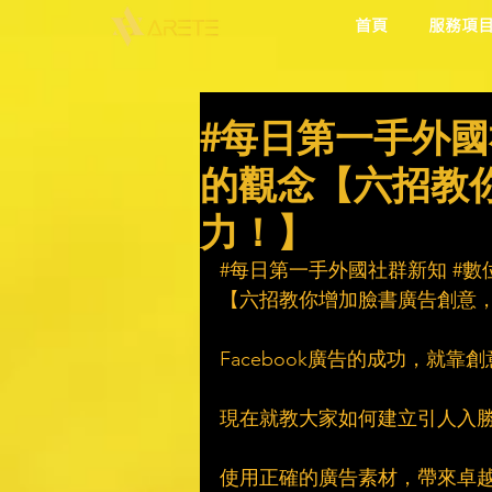
首頁
服務項
#每日第一手外國
的觀念【六招教
力！】
#每日第一手外國社群新知
#數
【六招教你增加臉書廣告創意
Facebook廣告的成功，就靠
現在就教大家如何建立引人入
使用正確的廣告素材，帶來卓