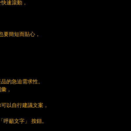
於快速滾動，
。
案也要簡短而貼心，
產品的急迫需求性。
詞彙，
你可以自行建議文案，
的「呼籲文字」 按鈕。