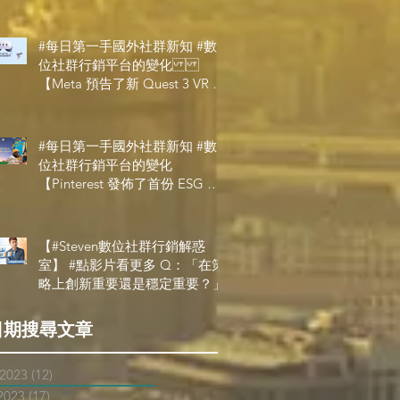
#每日第一手國外社群新知 #數
位社群行銷平台的變化
【Meta 預告了新 Quest 3 VR 耳
機，代表了 Metaverse 規劃的下
一階段】
#每日第一手國外社群新知 #數
位社群行銷平台的變化
【Pinterest 發佈了首份 ESG 報
告】
【#Steven數位社群行銷解惑
室】 #點影片看更多​ Q：「在策
略上創新重要還是穩定重要？」
日期搜尋文章
 2023
(12)
12 posts
2023
(17)
17 posts