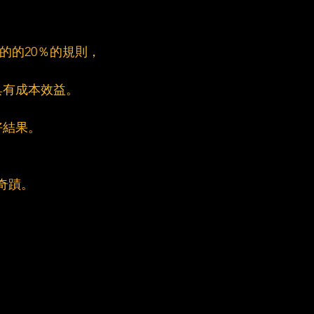
心的的20％的規則，
具有成本效益。
好結果。
造奇蹟。