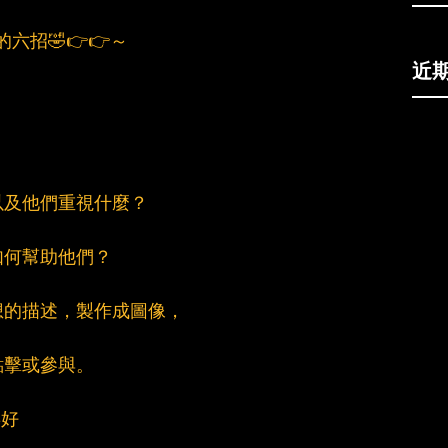
的六招🤣👉👉～
近
以及他們重視什麼？
如何幫助他們？
想的描述，製作成圖像，
點擊或參與。
喜好