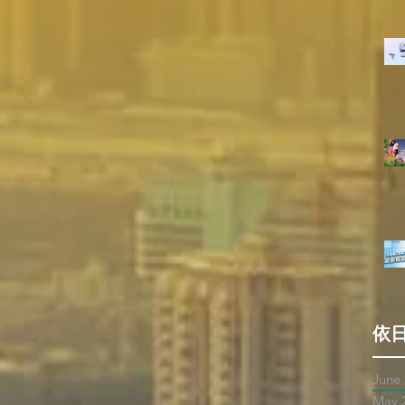
依
June
May 