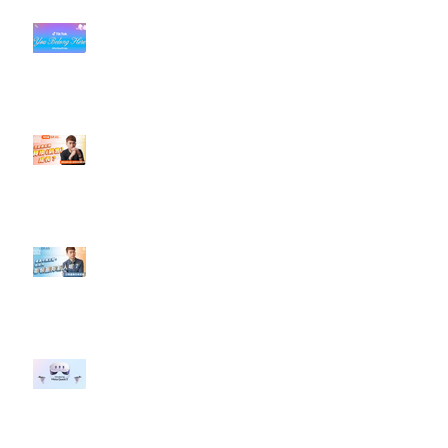
#每日第一手國外社群新知 #數位
社群行銷平台的變化【TikTok 宣佈
”Pride Month” 的 In-App 和 IRL
設計】
【#Steven數位社群行銷解惑室】
#點影片看更多​ Q：「怎麼做能讓
轉換（銷售）成長？」
【#Steven數位社群行銷解惑室】
#點影片看更多​ Q：「企業在數位
行銷上常犯的錯誤？」
#每日第一手國外社群新知 #數位
社群行銷平台的變化 【Meta
預告了新 Quest 3 VR 耳機，代表
了 Metaverse 規劃的下一階段】