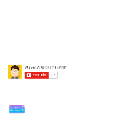
近期貼文
#每日第一手國外社群新知 #數位
社群行銷平台的變化【TikTok 宣佈
”Pride Month” 的 In-App 和 IRL
設計】