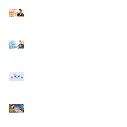
【#Steven數位社群行銷解惑室】
#點影片看更多​ Q：「怎麼做能讓
轉換（銷售）成長？」
【#Steven數位社群行銷解惑室】
#點影片看更多​ Q：「企業在數位
行銷上常犯的錯誤？」
#每日第一手國外社群新知 #數位
社群行銷平台的變化 【Meta
預告了新 Quest 3 VR 耳機，代表
了 Metaverse 規劃的下一階段】
#每日第一手國外社群新知 #數位
社群行銷平台的變化【Pinterest
發佈了首份 ESG 報告】