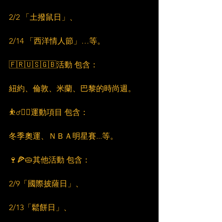
2/2 「土撥鼠日」、
2/14 「西洋情人節」…等。
🇫🇷🇺🇸🇬🇧活動 包含：
紐約、倫敦、米蘭、巴黎的時尚週。
⛹‍♂🏋‍♂運動項目 包含：
冬季奧運、ＮＢＡ明星賽...等。
🍷🍕🥧其他活動 包含：
2/9「國際披薩日」、
2/13「鬆餅日」、