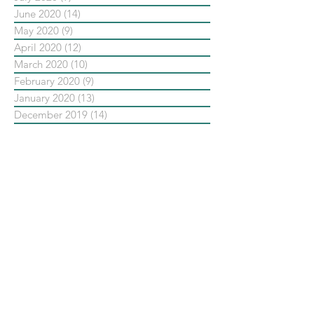
June 2020
(14)
14 posts
May 2020
(9)
9 posts
April 2020
(12)
12 posts
March 2020
(10)
10 posts
February 2020
(9)
9 posts
January 2020
(13)
13 posts
December 2019
(14)
14 posts
November 2019
(10)
10 posts
October 2019
(14)
14 posts
September 2019
(13)
13 posts
August 2019
(33)
33 posts
July 2019
(24)
24 posts
June 2019
(25)
25 posts
May 2019
(20)
20 posts
依標籤搜尋文章
No tags yet.