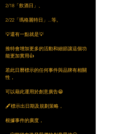
2/18「飲酒日」、
2/22「瑪格麗特日」...等。
💡還有一點就是💡
推特會增加更多的活動和細節讓這個功
能更加實用👍
若此日曆標示的任何事件與品牌有相關
性，
可以藉此運用於創意廣告😁
🖋標示出日期及規劃策略，
根據事件的廣度，