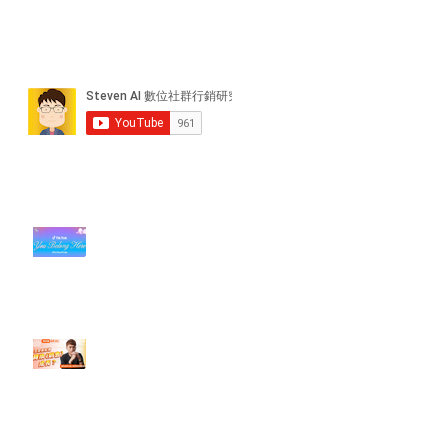
近期貼文
#每日第一手國外社群新知 #數位
社群行銷平台的變化【TikTok 宣佈
”Pride Month” 的 In-App 和 IRL
設計】
【#Steven數位社群行銷解惑室】
#點影片看更多​ Q：「怎麼做能讓
轉換（銷售）成長？」