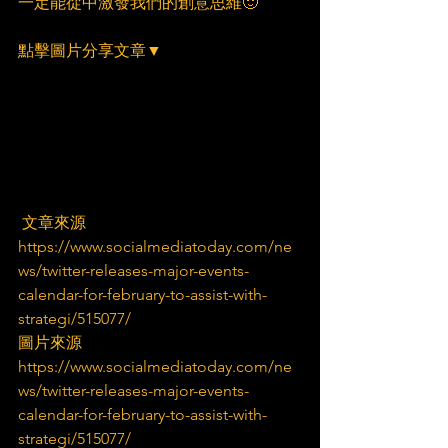
一定能從中激發我們的創意思維🙂
點擊圖片分享文章▼
 文章來源
https://www.socialmediatoday.com/ne
ws/twitter-releases-major-events-
calendar-for-february-to-assist-with-
strategi/515077/
圖片來源
https://www.socialmediatoday.com/ne
ws/twitter-releases-major-events-
calendar-for-february-to-assist-with-
strategi/515077/