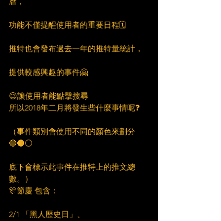
曆，
功能不僅提醒使用者的重要日程🗓
推特也會發布過去一年的推特量統計，
提供較感興趣的事件🤗
😉讓使用者能點擊搜尋
所以2018年二月將發生些什麼事情呢❓
（事件類別會使用不同的顏色來劃分
🔵🔴⚪
底下會標示此事件在推特上的推文總
數。）
🎊節慶 包含：
2/1 「黑人歷史日」、