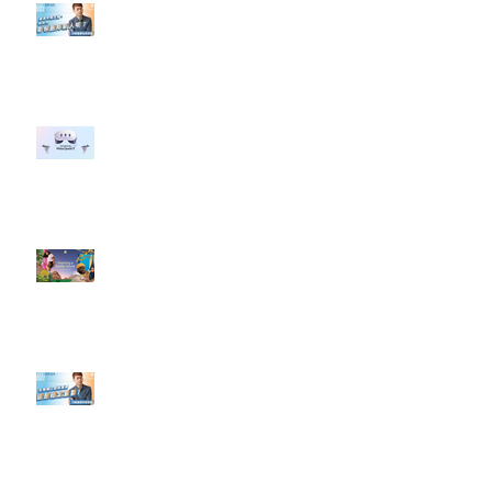
【#Steven數位社群行銷解惑室】
#點影片看更多​ Q：「企業在數位
行銷上常犯的錯誤？」
#每日第一手國外社群新知 #數位
社群行銷平台的變化 【Meta
預告了新 Quest 3 VR 耳機，代表
了 Metaverse 規劃的下一階段】
#每日第一手國外社群新知 #數位
社群行銷平台的變化【Pinterest
發佈了首份 ESG 報告】
【#Steven數位社群行銷解惑室】
#點影片看更多​ Q：「在策略上創
新重要還是穩定重要？」
依日期搜尋文章