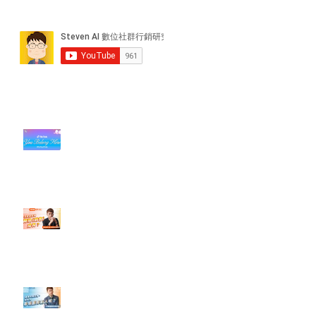
近期貼文
#每日第一手國外社群新知 #數位
社群行銷平台的變化【TikTok 宣佈
”Pride Month” 的 In-App 和 IRL
設計】
【#Steven數位社群行銷解惑室】
#點影片看更多​ Q：「怎麼做能讓
轉換（銷售）成長？」
【#Steven數位社群行銷解惑室】
#點影片看更多​ Q：「企業在數位