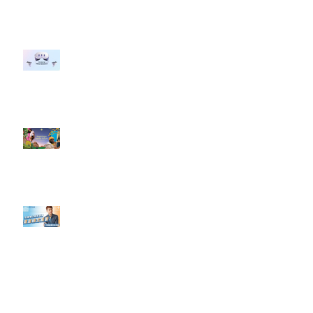
行銷上常犯的錯誤？」
#每日第一手國外社群新知 #數位
社群行銷平台的變化 【Meta
預告了新 Quest 3 VR 耳機，代表
了 Metaverse 規劃的下一階段】
#每日第一手國外社群新知 #數位
社群行銷平台的變化【Pinterest
發佈了首份 ESG 報告】
【#Steven數位社群行銷解惑室】
#點影片看更多​ Q：「在策略上創
新重要還是穩定重要？」
依日期搜尋文章