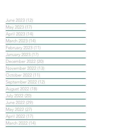
依日期搜尋文章
June 2023
(12)
12 posts
May 2023
(17)
17 posts
April 2023
(14)
14 posts
March 2023
(14)
14 posts
February 2023
(11)
11 posts
January 2023
(17)
17 posts
December 2022
(20)
20 posts
November 2022
(13)
13 posts
October 2022
(11)
11 posts
September 2022
(12)
12 posts
August 2022
(18)
18 posts
July 2022
(20)
20 posts
June 2022
(29)
29 posts
May 2022
(27)
27 posts
April 2022
(17)
17 posts
March 2022
(14)
14 posts