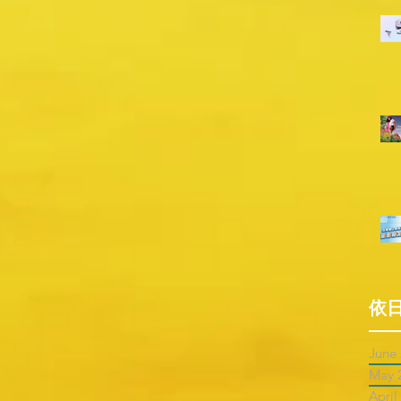
依
June
May 
April