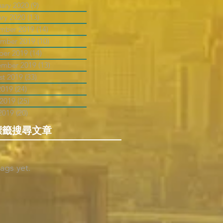
uary 2020
(9)
9 posts
ary 2020
(13)
13 posts
mber 2019
(14)
14 posts
mber 2019
(10)
10 posts
ber 2019
(14)
14 posts
ember 2019
(13)
13 posts
st 2019
(33)
33 posts
2019
(24)
24 posts
 2019
(25)
25 posts
2019
(20)
20 posts
標籤搜尋文章
ags yet.