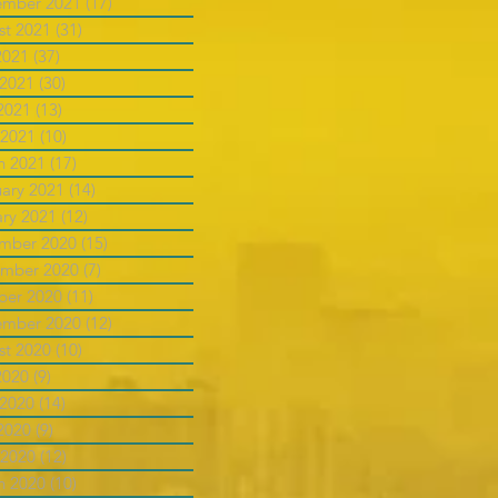
ember 2021
(17)
17 posts
st 2021
(31)
31 posts
2021
(37)
37 posts
 2021
(30)
30 posts
2021
(13)
13 posts
 2021
(10)
10 posts
h 2021
(17)
17 posts
uary 2021
(14)
14 posts
ary 2021
(12)
12 posts
mber 2020
(15)
15 posts
mber 2020
(7)
7 posts
ber 2020
(11)
11 posts
ember 2020
(12)
12 posts
st 2020
(10)
10 posts
2020
(9)
9 posts
 2020
(14)
14 posts
2020
(9)
9 posts
 2020
(12)
12 posts
h 2020
(10)
10 posts