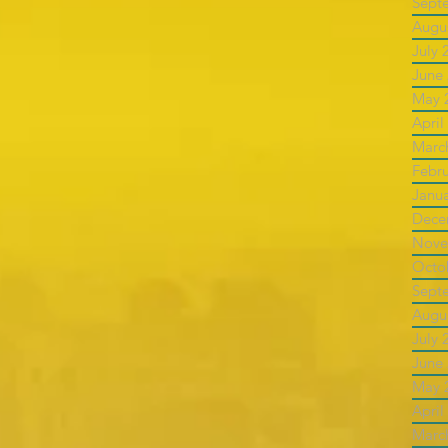
Sept
Augu
July 
June
May 
April
Marc
Febr
Janu
Dece
Nove
Octo
Sept
Augu
July 
June
May 
April
Marc