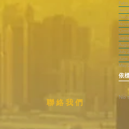
Febr
Janu
Dece
Nove
Octo
Sept
Augu
July 
June
May 
依
No t
聯 絡 我 們