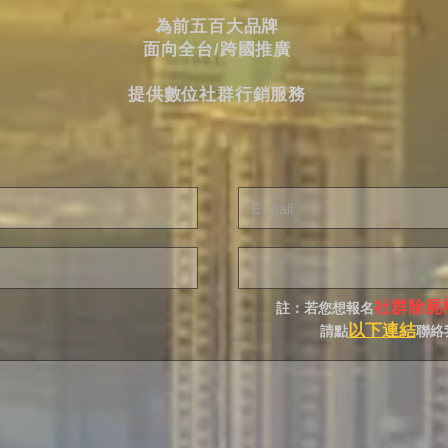
為前五百大品牌
面向全台/跨國推廣
提供數位社群行銷服務
社群除屍
註：若您想報名
以下連結
請點
聯絡