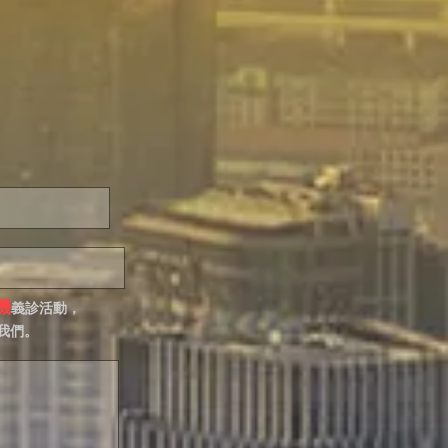
機
義診活動，
我們。