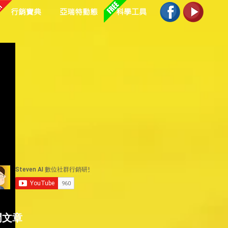
行銷寶典
亞瑞特動態
科學工具
門文章