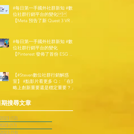
#每日第一手國外社群新知 #數
位社群行銷平台的變化
【Meta 預告了新 Quest 3 VR 耳
機，代表了 Metaverse 規劃的下
一階段】
#每日第一手國外社群新知 #數
位社群行銷平台的變化
【Pinterest 發佈了首份 ESG 報
告】
【#Steven數位社群行銷解惑
室】 #點影片看更多​ Q：「在策
略上創新重要還是穩定重要？」
日期搜尋文章
 2023
(12)
12 posts
2023
(17)
17 posts
 2023
(14)
14 posts