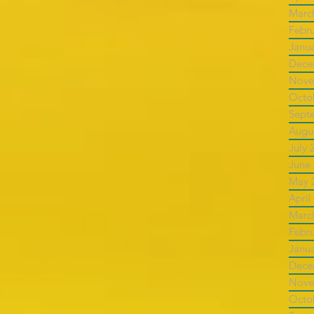
Marc
Febr
Janu
Dece
Nove
Octo
Sept
Augu
July 
June
May 
April
Marc
Febr
Janu
Dece
Nove
Octo