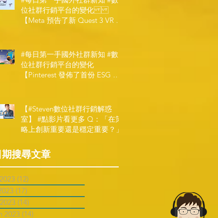
位社群行銷平台的變化
【Meta 預告了新 Quest 3 VR 耳
機，代表了 Metaverse 規劃的下
一階段】
#每日第一手國外社群新知 #數
位社群行銷平台的變化
【Pinterest 發佈了首份 ESG 報
告】
【#Steven數位社群行銷解惑
室】 #點影片看更多​ Q：「在策
略上創新重要還是穩定重要？」
日期搜尋文章
 2023
(12)
12 posts
2023
(17)
17 posts
 2023
(14)
14 posts
h 2023
(14)
14 posts