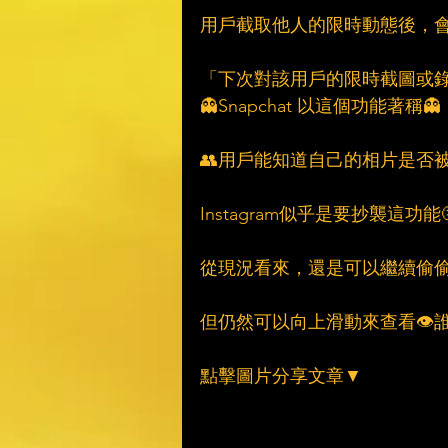
用戶截取他人的限時動態後，會收
「下次對該用戶的限時截圖或
👻Snapchat 以這個功能著稱👻
👥用戶能知道自己的相片是否被
Instagram似乎是要抄襲這功能
從現況看來，還是可以繼續偷偷
但仍然可以向上滑動來查看👁誰
點擊圖片分享文章▼