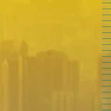
July 
June
May 
April
Marc
Febr
Janu
Dece
Nove
Octo
Sept
Augu
July 
June
May 
April
Marc
Febr