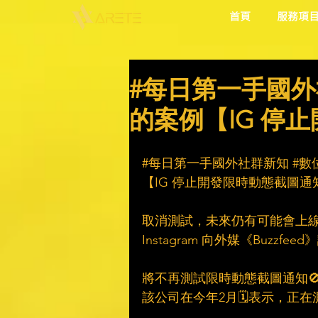
首頁
服務項
#每日第一手國外
的案例【IG 停
#每日第一手國外社群新知
#數
【IG 停止開發限時動態截圖通
取消測試，未來仍有可能會上線
Instagram 向外媒《Buzzfeed
將不再測試限時動態截圖通知
該公司在今年2月🗓表示，正在