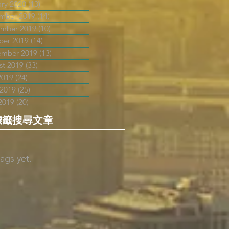
ary 2020
(13)
13 posts
mber 2019
(14)
14 posts
mber 2019
(10)
10 posts
ber 2019
(14)
14 posts
ember 2019
(13)
13 posts
st 2019
(33)
33 posts
2019
(24)
24 posts
 2019
(25)
25 posts
2019
(20)
20 posts
標籤搜尋文章
ags yet.