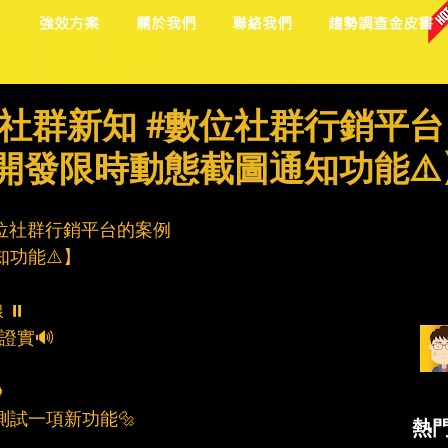
目
強效方案
關於我們
聯絡我們
趨勢調查金皮書
社群新知 #數位社群行銷平台
止開發限時動態截圖通知功能⚠️
位社群行銷平台的案例
知功能⚠️】
 ⏸
》證實🔊

測試一項新功能🔩
熱