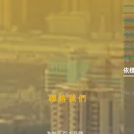
Janu
Dece
Nove
Octo
Sept
Augu
July 
June
May 
依
No t
聯 絡 我 們
為前五百大品牌