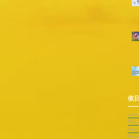
依
June
May 
April
Marc