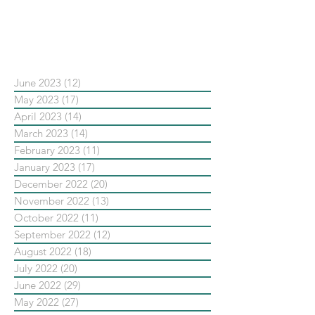
新重要還是穩定重要？」
依日期搜尋文章
June 2023
(12)
12 posts
May 2023
(17)
17 posts
April 2023
(14)
14 posts
March 2023
(14)
14 posts
February 2023
(11)
11 posts
January 2023
(17)
17 posts
December 2022
(20)
20 posts
November 2022
(13)
13 posts
October 2022
(11)
11 posts
September 2022
(12)
12 posts
August 2022
(18)
18 posts
July 2022
(20)
20 posts
June 2022
(29)
29 posts
May 2022
(27)
27 posts