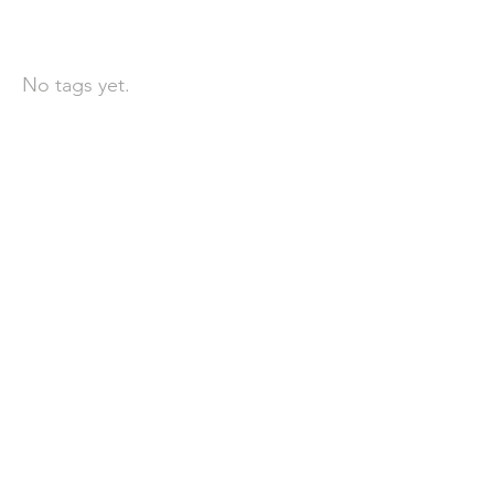
依標籤搜尋文章
No tags yet.
聯 絡 我 們