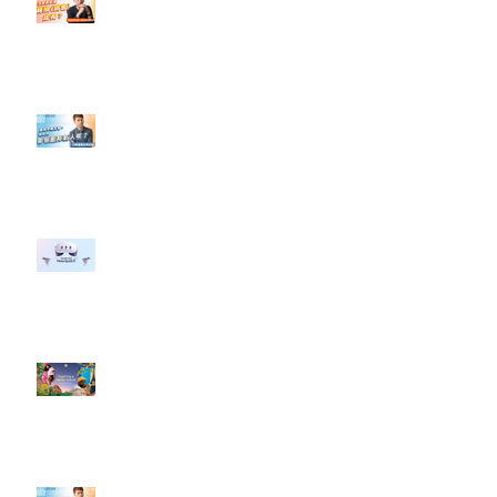
#點影片看更多​ Q：「怎麼做能讓
轉換（銷售）成長？」
【#Steven數位社群行銷解惑室】
#點影片看更多​ Q：「企業在數位
行銷上常犯的錯誤？」
#每日第一手國外社群新知 #數位
社群行銷平台的變化 【Meta
預告了新 Quest 3 VR 耳機，代表
了 Metaverse 規劃的下一階段】
#每日第一手國外社群新知 #數位
社群行銷平台的變化【Pinterest
發佈了首份 ESG 報告】
【#Steven數位社群行銷解惑室】