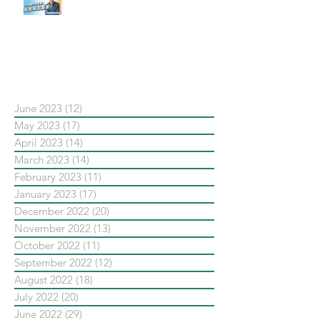
#點影片看更多​ Q：「在策略上創
新重要還是穩定重要？」
依日期搜尋文章
June 2023
(12)
12 posts
May 2023
(17)
17 posts
April 2023
(14)
14 posts
March 2023
(14)
14 posts
February 2023
(11)
11 posts
January 2023
(17)
17 posts
December 2022
(20)
20 posts
November 2022
(13)
13 posts
October 2022
(11)
11 posts
September 2022
(12)
12 posts
August 2022
(18)
18 posts
July 2022
(20)
20 posts
June 2022
(29)
29 posts