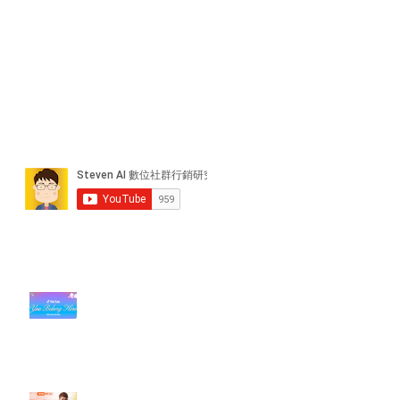
近期貼文
#每日第一手國外社群新知 #數位
社群行銷平台的變化【TikTok 宣佈
”Pride Month” 的 In-App 和 IRL
設計】
【#Steven數位社群行銷解惑室】