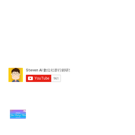
近期貼文
#每日第一手國外社群新知 #數位
社群行銷平台的變化【TikTok 宣佈
”Pride Month” 的 In-App 和 IRL
設計】