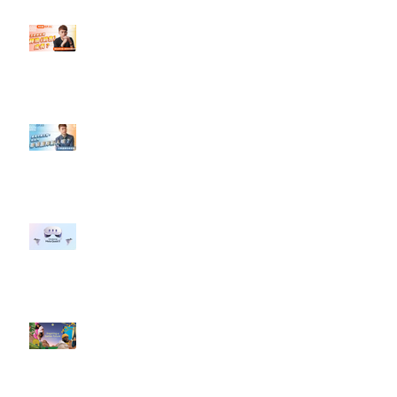
【#Steven數位社群行銷解惑室】
#點影片看更多​ Q：「怎麼做能讓
轉換（銷售）成長？」
【#Steven數位社群行銷解惑室】
#點影片看更多​ Q：「企業在數位
行銷上常犯的錯誤？」
#每日第一手國外社群新知 #數位
社群行銷平台的變化 【Meta
預告了新 Quest 3 VR 耳機，代表
了 Metaverse 規劃的下一階段】
#每日第一手國外社群新知 #數位
社群行銷平台的變化【Pinterest
發佈了首份 ESG 報告】