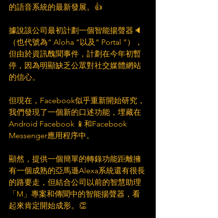
的語音系統的最新發展。👍
據說該公司最初計劃一個智能揚聲器🔈
（也代號為“ Aloha ”以及“ Portal ”），
但由於資訊醜聞事件，計劃在今年初暫
停，因為明顯缺乏公眾對社交媒體網站
的信心。
但現在，Facebook似乎重新開始研究，
我們發現了一個新的口述功能，埋藏在
Android Facebook 📱和Facebook 
Messenger應用程序中。
顯然，提供一個簡單的轉錄功能距離擁
有一個成熟的亞馬遜Alexa系統還有很長
的路要走，但結合公司以前的智慧助理
「M」專案和傳聞中的智能揚聲器，看
起來肯定開始成形。👏