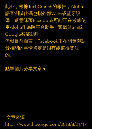
此外，根據TechCrunch的報告，Aloha
語音測試代碼也指外部Wi-Fi或藍牙設
備，這意味著Facebook可能正在考慮使
用Aloha作為跨平台助手 - 類似於Siri或
Google智能助理。
但就目前而言，Facebook正在開發與語
音相關的事情肯定是很有趣值得關注
的。
點擊圖片分享文章▼
 文章來源
https://www.theverge.com/2018/8/21/17