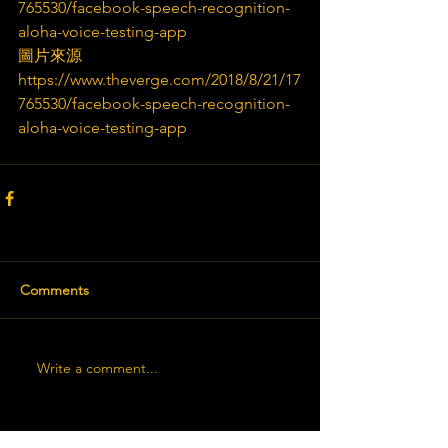
765530/facebook-speech-recognition-
aloha-voice-testing-app
圖片來源
https://www.theverge.com/2018/8/21/17
765530/facebook-speech-recognition-
aloha-voice-testing-app
Comments
Write a comment...