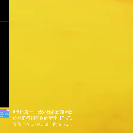
#每日第一手國外社群新知 #數
位社群行銷平台的變化【TikTok
宣佈 ”Pride Month” 的 In-App
和 IRL 設計】