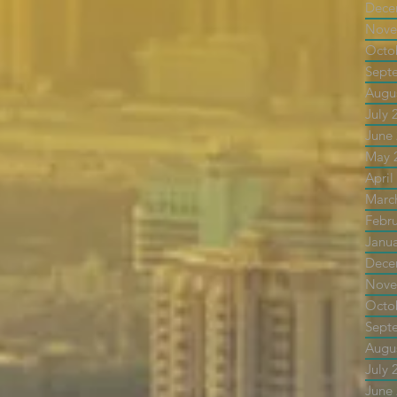
Dece
Nove
Octo
Sept
Augu
July 
June
May 
April
Marc
Febr
Janu
Dece
Nove
Octo
Sept
Augu
July 
June