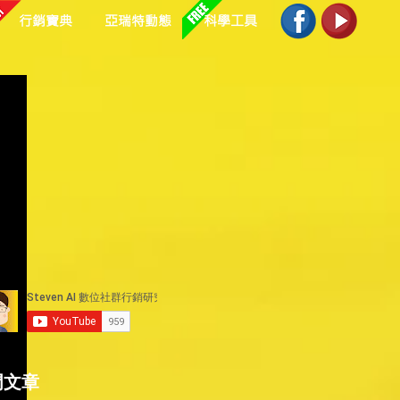
行銷寶典
亞瑞特動態
科學工具
門文章