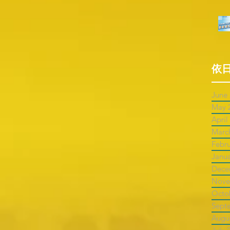
依
June
May 
April
Marc
Febr
Janu
Dece
Nove
Octo
Sept
Augu