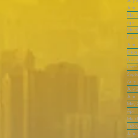
July 
June
May 
April
Marc
Febr
Janu
Dece
Nove
Octo
Sept
Augu
July 
June
May 
April
Marc
Febr
Janu