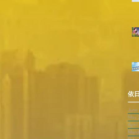
依
June
May 
April
Marc