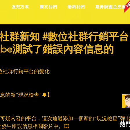
目
強效方案
關於我們
聯絡我們
趨勢調查金皮書
社群新知 #數位社群行銷平台
Tube測試了錯誤內容信息的
】
位社群行銷平台的變化
信息的新“現況檢查”🔔】
用和可疑內容的平台，這次通過添加一個新的“現況檢查”彈
熱
發生錯誤信息相關影片中。🎞