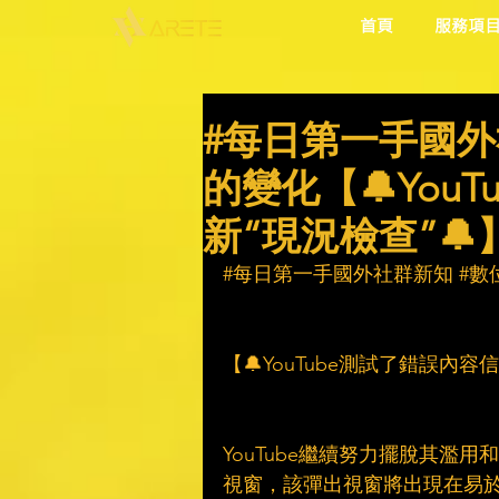
首頁
服務項
#每日第一手國外
的變化【🔔You
新“現況檢查”🔔
#每日第一手國外社群新知
#數
【🔔YouTube測試了錯誤內容
YouTube繼續努力擺脫其濫
視窗，該彈出視窗將出現在易於