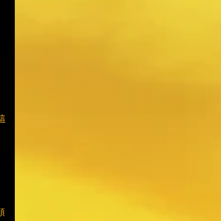
，
這
它
類