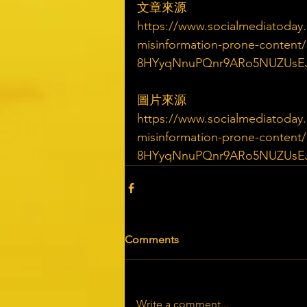
文章來源
https://www.socialmediatoday
misinformation-prone-content
8HYyqNnuPQnr9ARo5NUZUsEJ
圖片來源
https://www.socialmediatoday
misinformation-prone-content
8HYyqNnuPQnr9ARo5NUZUsEJ
Comments
Write a comment...