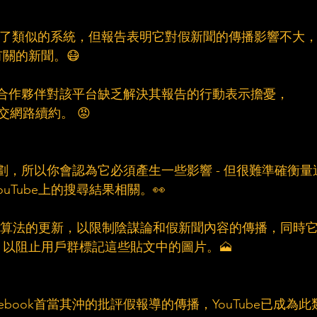
7年實施了類似的系統，但報告表明它對假新聞的傳播影響不大
關的新聞。😷
檢查合作夥伴對該平台缺乏解決其報告的行動表示擔憂，
社交網路續約。 😡
該計劃，所以你會認為它必須產生一些影響 - 但很難準確衡量
Tube上的搜尋結果相關。👀 
了推薦算法的更新，以限制陰謀論和假新聞內容的傳播，同時
以阻止用戶群標記這些貼文中的圖片。🗻
cebook首當其沖的批評假報導的傳播，YouTube已成為此