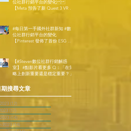
位社群行銷平台的變化
【Meta 預告了新 Quest 3 VR 耳
機，代表了 Metaverse 規劃的下
一階段】
#每日第一手國外社群新知 #數
位社群行銷平台的變化
【Pinterest 發佈了首份 ESG 報
告】
【#Steven數位社群行銷解惑
室】 #點影片看更多​ Q：「在策
略上創新重要還是穩定重要？」
日期搜尋文章
 2023
(12)
12 posts
2023
(17)
17 posts
 2023
(14)
14 posts
h 2023
(14)
14 posts