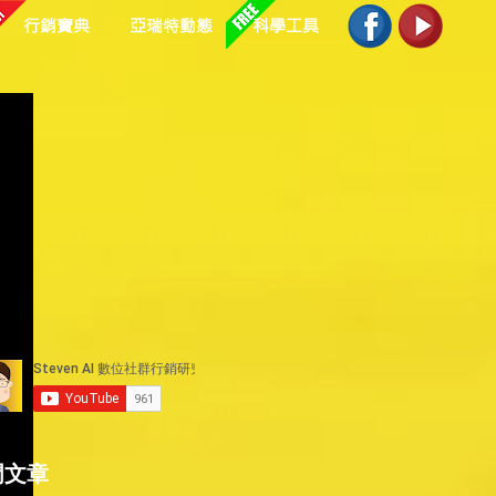
行銷寶典
亞瑞特動態
科學工具
出
門文章