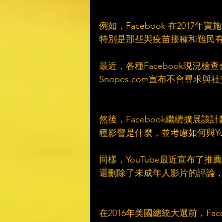
例如，Facebook 在201
特別是那些與疫苗接種和難民有
最近，各種Facebook現況
Snopes.com宣布不會尋求與
然後，Facebook繼續擴展
種影響是什麼，並考慮如何與You
同樣，YouTube最近宣布
還刪除了未成年人影片的評論，
在2016年美國總統大選前，Fa