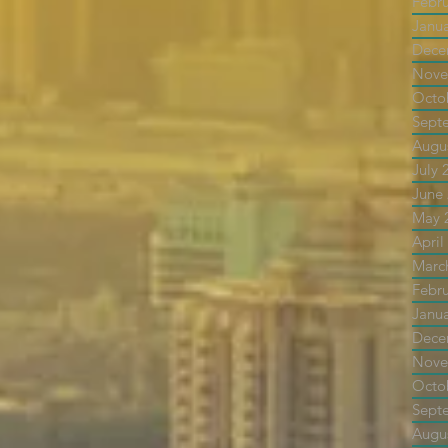
Febr
Janu
Dece
Nove
Octo
Sept
Augu
July 
June
May 
April
Marc
Febr
Janu
Dece
Nove
Octo
Sept
Augu