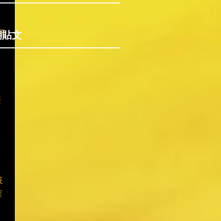
期貼文
示
聲
歧
確