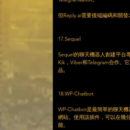
但Reply.ai需要後端編碼和
17.Sequel 
Sequel的聊天機器人創建平台專
Kik，Viber和Telegr
品。
18.WP-Chatbot
WP-Chatbot是最簡單的聊天機
網站。使用該插件，可以在幾分鐘內
能。