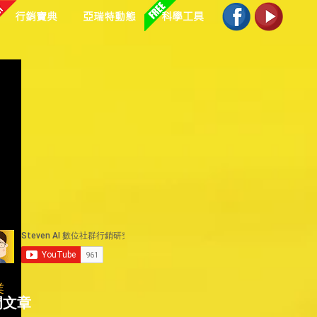
行銷寶典
亞瑞特動態
科學工具
業
門文章