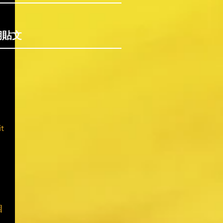
期貼文
t
個