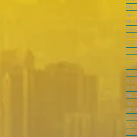
May 
April
Marc
Febr
Janu
Dece
Nove
Octo
Sept
Augu
July 
June
May 
April
Marc
Febr
Janu
Dece