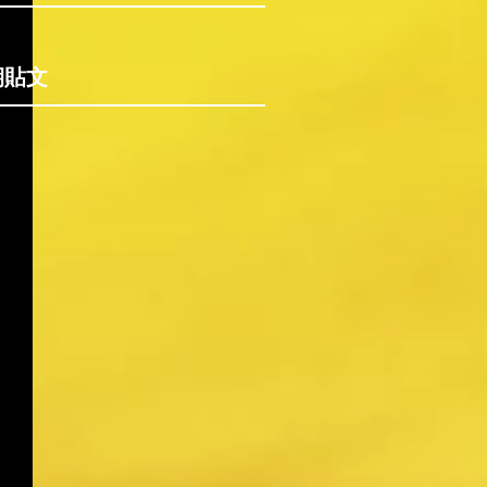
期貼文
，