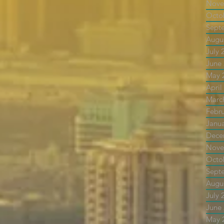
Nove
Octo
Sept
Augu
July 
June
May 
April
Marc
Febr
Janu
Dece
Nove
Octo
Sept
Augu
July 
June
May 