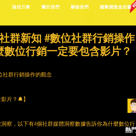
目
強效方案
關於我們
聯絡我們
趨勢調查金皮書
社群新知 #數位社群行銷操作
什麼數位行銷一定要包含影片？
位社群行銷操作的觀念
影片？🔔】
效洞察，以下有4個社群媒體洞察數據告訴你為什麼數位行
熱