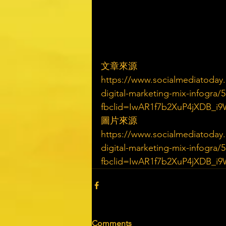
文章來源
https://www.socialmediatoday.
digital-marketing-mix-infogra/
fbclid=IwAR1f7b2XuP4jXDB_i9
圖片來源
https://www.socialmediatoday.
digital-marketing-mix-infogra/
fbclid=IwAR1f7b2XuP4jXDB_i9
Comments