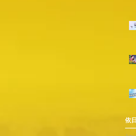
依
June