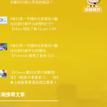
在數位行銷上常犯的錯誤？」
#每日第一手國外社群新知 #數
位社群行銷平台的變化
【Meta 預告了新 Quest 3 VR 耳
機，代表了 Metaverse 規劃的下
一階段】
#每日第一手國外社群新知 #數
位社群行銷平台的變化
【Pinterest 發佈了首份 ESG 報
告】
【#Steven數位社群行銷解惑
室】 #點影片看更多​ Q：「在策
略上創新重要還是穩定重要？」
日期搜尋文章
 2023
(12)
12 posts