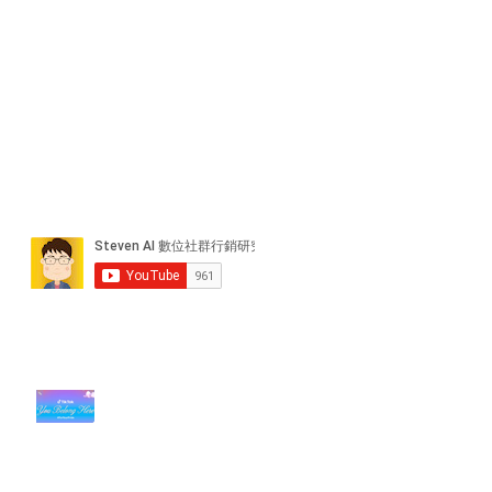
近期貼文
#每日第一手國外社群新知 #數位
社群行銷平台的變化【TikTok 宣佈
”Pride Month” 的 In-App 和 IRL
設計】