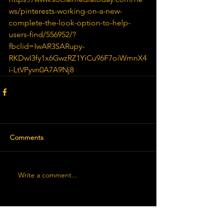
ws/pinterests-working-on-a-new-
complete-the-look-option-to-help-
users-find/556952/?
fbclid=IwAR3SARupy-
RKDwI3fy1x6GwzRZ1YiCu96F7oiWmnX4
i-LtVPyvn0A7A9Nj8
Comments
Write a comment...