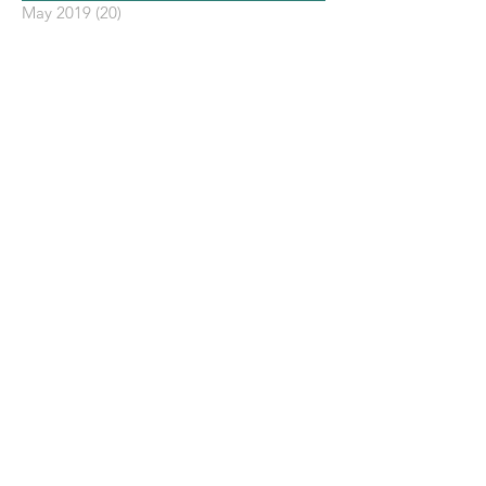
May 2019
(20)
20 posts
依標籤搜尋文章
No tags yet.
聯 絡 我 們