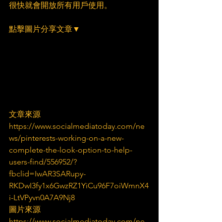
很快就會開放所有用戶使用。
點擊圖片分享文章▼
文章來源
https://www.socialmediatoday.com/ne
ws/pinterests-working-on-a-new-
complete-the-look-option-to-help-
users-find/556952/?
fbclid=IwAR3SARupy-
RKDwI3fy1x6GwzRZ1YiCu96F7oiWmnX4
i-LtVPyvn0A7A9Nj8
圖片來源
https://www.socialmediatoday.com/ne