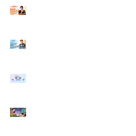
【#Steven數位社群行銷解惑室】
#點影片看更多​ Q：「怎麼做能讓
轉換（銷售）成長？」
【#Steven數位社群行銷解惑室】
#點影片看更多​ Q：「企業在數位
行銷上常犯的錯誤？」
#每日第一手國外社群新知 #數位
社群行銷平台的變化 【Meta
預告了新 Quest 3 VR 耳機，代表
了 Metaverse 規劃的下一階段】
#每日第一手國外社群新知 #數位
社群行銷平台的變化【Pinterest
發佈了首份 ESG 報告】