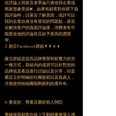
在評論上與留言者爭論只會使得企業或
商家形象受損❌，如果有顧客對你留下負
面評論時，試著去了解原因，或許可以
找到企業自身沒有發現的問題點，甚至
在解決客戶的負面評論後，消費者有可
能更改他的評論並且給予更高的讚賞
💯。
3. 創立Facebook群組👨‍👨‍👦‍👦
建立群組是提高品牌聲譽和影響力的另
一種方式，群組內的成員可以針對您的
品牌或是產品進行討論以及分享，但是
要設立好明確的社團規範以及負責人，
才能使得粉絲團能夠順利的運作⚙️。
4. 要友好、尊重且樂於助人👐🏻
要確保與顧客在線上互動時事會讓人感