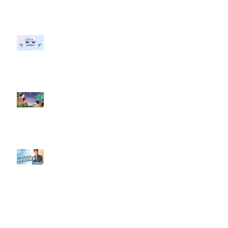
行銷上常犯的錯誤？」
#每日第一手國外社群新知 #數位
社群行銷平台的變化 【Meta
預告了新 Quest 3 VR 耳機，代表
了 Metaverse 規劃的下一階段】
#每日第一手國外社群新知 #數位
社群行銷平台的變化【Pinterest
發佈了首份 ESG 報告】
【#Steven數位社群行銷解惑室】
#點影片看更多​ Q：「在策略上創
新重要還是穩定重要？」
依日期搜尋文章