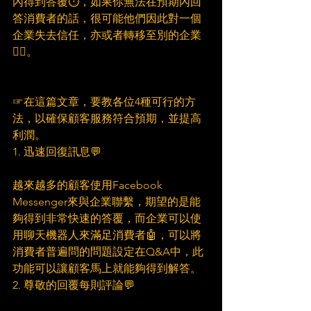
內得到答覆⏱，如果你無法在預期內回
答消費者的話，很可能他們因此對一個
企業失去信任，亦或者轉移至別的企業
👎🏻。
☞在這篇文章，要教各位4種可行的方
法，以確保顧客服務符合預期，並提高
利潤。
1. 迅速回復訊息💬
越來越多的顧客使用Facebook 
Messenger來與企業聯繫，期望的是能
夠得到非常快速的答覆，而企業可以使
用聊天機器人來滿足消費者🤖，可以將
消費者普遍問的問題設定在Q&A中，此
功能可以讓顧客馬上就能夠得到解答。
2. 尊敬的回覆每則評論💬