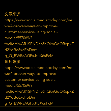
文章來源
https://www.socialmediatoday.com/ne
ws/4-proven-ways-to-improve-
customer-service-using-social-
media/557069/?
fbclid=IwAR1SPNDhs6hQknGqORepxZ
d2YdBe6xcFpDnrf-
g_G_BWRaAGFxJtuX6sFcM
圖片來源
https://www.socialmediatoday.com/ne
ws/4-proven-ways-to-improve-
customer-service-using-social-
media/557069/?
fbclid=IwAR1SPNDhs6hQknGqORepxZ
d2YdBe6xcFpDnrf-
g_G_BWRaAGFxJtuX6sFcM