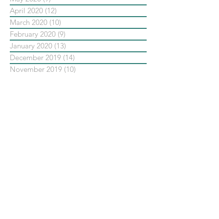
April 2020
(12)
12 posts
March 2020
(10)
10 posts
February 2020
(9)
9 posts
January 2020
(13)
13 posts
December 2019
(14)
14 posts
November 2019
(10)
10 posts
October 2019
(14)
14 posts
September 2019
(13)
13 posts
August 2019
(33)
33 posts
July 2019
(24)
24 posts
June 2019
(25)
25 posts
May 2019
(20)
20 posts
依標籤搜尋文章
No tags yet.