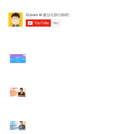
近期貼文
#每日第一手國外社群新知 #數位
社群行銷平台的變化【TikTok 宣佈
”Pride Month” 的 In-App 和 IRL
設計】
【#Steven數位社群行銷解惑室】
#點影片看更多​ Q：「怎麼做能讓
轉換（銷售）成長？」
【#Steven數位社群行銷解惑室】
#點影片看更多​ Q：「企業在數位