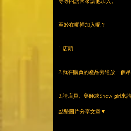
等等的誘因來讓他加入。
至於在哪裡加入呢？
1.店頭
2.就在購買的產品旁邊放一個
3.請店員、藥師或Show girl
點擊圖片分享文章▼