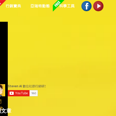
行銷寶典
亞瑞特動態
科學工具
時
間
數
門文章