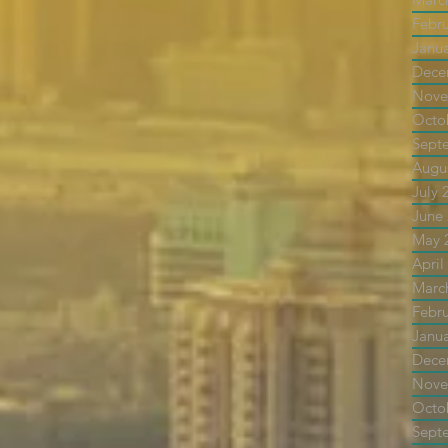
Febr
Janu
Dece
Nove
Octo
Sept
Augu
July 
June
May 
April
Marc
Febr
Janu
Dece
Nove
Octo
Sept