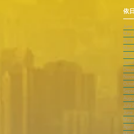
依
June
May 
April
Marc
Febr
Janu
Dece
Nove
Octo
Sept
Augu
July 
June
May 
April
Marc