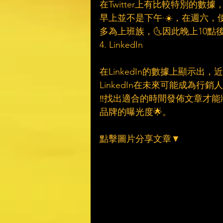
在Twitter上有比較特別的
早上並不是下午·☀️，在週六，使用
多為上班族，🌜因此晚上10
4. LinkedIn
在LinkedIn的數據上顯示出，
LinkedIn在未來可能成為行
‼️找出適合的時間發佈文章才
品牌的曝光度🌟。
點擊圖片分享文章▼