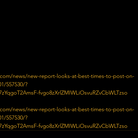
com/news/new-report-looks-at-best-times-to-post-on-
201/557530/?
7zYqgoT2AmsF-fvgo8zXrlZMIWLiOsvuRZvCbWLTzso
com/news/new-report-looks-at-best-times-to-post-on-
201/557530/?
7zYqgoT2AmsF-fvgo8zXrlZMIWLiOsvuRZvCbWLTzso