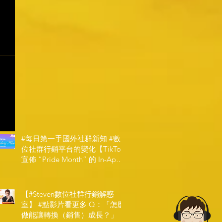
#每日第一手國外社群新知 #數
位社群行銷平台的變化【TikTok
宣佈 ”Pride Month” 的 In-App
和 IRL 設計】
【#Steven數位社群行銷解惑
室】 #點影片看更多​ Q：「怎麼
做能讓轉換（銷售）成長？」