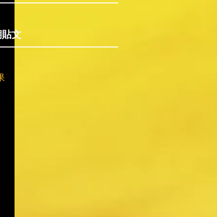
期貼文
果