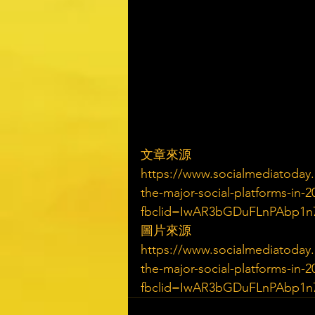
文章來源
https://www.socialmediatoday.
the-major-social-platforms-in-
fbclid=IwAR3bGDuFLnPAbp1n
圖片來源
https://www.socialmediatoday.
the-major-social-platforms-in-
fbclid=IwAR3bGDuFLnPAbp1n