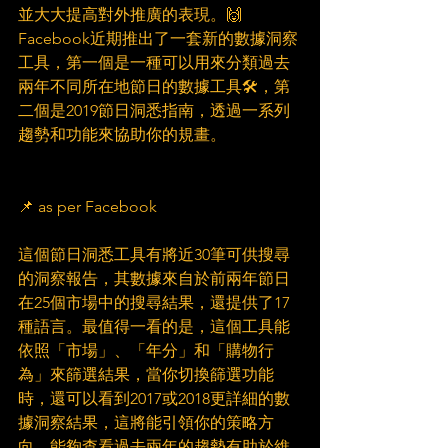
並大大提高對外推廣的表現。🙌 
Facebook近期推出了一套新的數據洞察
工具，第一個是一種可以用來分類過去
兩年不同所在地節日的數據工具🛠，第
二個是2019節日洞悉指南，透過一系列
趨勢和功能來協助你的規畫。
📌 as per Facebook
這個節日洞悉工具有將近30筆可供搜尋
的洞察報告，其數據來自於前兩年節日
在25個市場中的搜尋結果，還提供了17
種語言。最值得一看的是，這個工具能
依照「市場」、「年分」和「購物行
為」來篩選結果，當你切換篩選功能
時，還可以看到2017或2018更詳細的數
據洞察結果，這將能引領你的策略方
向。能夠查看過去兩年的趨勢有助於維