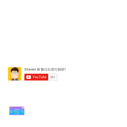
近期貼文
#每日第一手國外社群新知 #數位
社群行銷平台的變化【TikTok 宣佈
”Pride Month” 的 In-App 和 IRL
設計】