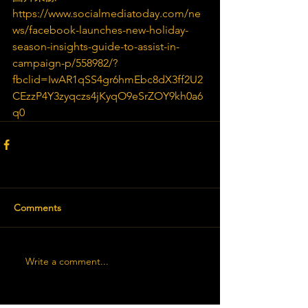
https://www.socialmediatoday.com/ne
ws/facebook-launches-new-holiday-
season-insights-guide-to-assist-in-
campaign-p/558982/?
fbclid=IwAR1qSS4gr6hmEbc8dX3ff2U2
CEzzP4Y3zyqczs4jKyqO9eSrZOY9kh0a6
q0
Comments
Write a comment...