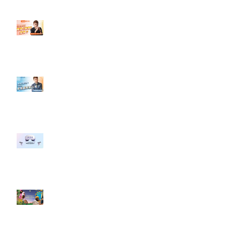
【#Steven數位社群行銷解惑室】
#點影片看更多​ Q：「怎麼做能讓
轉換（銷售）成長？」
【#Steven數位社群行銷解惑室】
#點影片看更多​ Q：「企業在數位
行銷上常犯的錯誤？」
#每日第一手國外社群新知 #數位
社群行銷平台的變化 【Meta
預告了新 Quest 3 VR 耳機，代表
了 Metaverse 規劃的下一階段】
#每日第一手國外社群新知 #數位
社群行銷平台的變化【Pinterest
發佈了首份 ESG 報告】