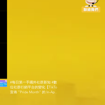
#每日第一手國外社群新知 #數
位社群行銷平台的變化【TikTok
宣佈 ”Pride Month” 的 In-App
和 IRL 設計】