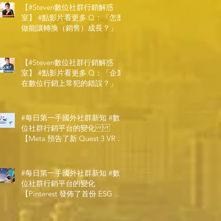
【#Steven數位社群行銷解惑
室】 #點影片看更多​ Q：「怎麼
做能讓轉換（銷售）成長？」
【#Steven數位社群行銷解惑
室】 #點影片看更多​ Q：「企業
在數位行銷上常犯的錯誤？」
#每日第一手國外社群新知 #數
位社群行銷平台的變化
【Meta 預告了新 Quest 3 VR 耳
機，代表了 Metaverse 規劃的下
一階段】
#每日第一手國外社群新知 #數
位社群行銷平台的變化
【Pinterest 發佈了首份 ESG 報
告】