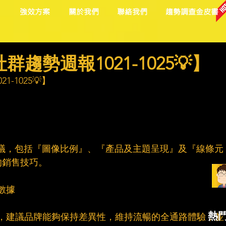
目
強效方案
關於我們
聯絡我們
趨勢調查金皮書
趨勢週報1021-1025💡】
-1025💡】
重點建議，包括『圖像比例』、『產品及主題呈現』及『線條元
的銷售技巧。
關數據
熱
洞察，建議品牌能夠保持差異性，維持流暢的全通路體驗，並