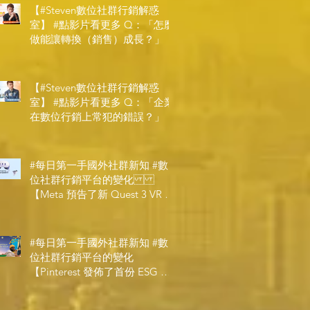
【#Steven數位社群行銷解惑
室】 #點影片看更多​ Q：「怎麼
做能讓轉換（銷售）成長？」
【#Steven數位社群行銷解惑
室】 #點影片看更多​ Q：「企業
在數位行銷上常犯的錯誤？」
#每日第一手國外社群新知 #數
位社群行銷平台的變化
【Meta 預告了新 Quest 3 VR 耳
機，代表了 Metaverse 規劃的下
一階段】
#每日第一手國外社群新知 #數
位社群行銷平台的變化
【Pinterest 發佈了首份 ESG 報
告】