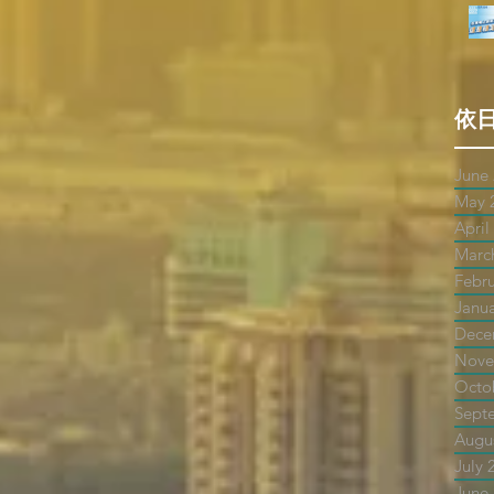
依
June
May 
April
Marc
Febr
Janu
Dece
Nove
Octo
Sept
Augu
July 
June