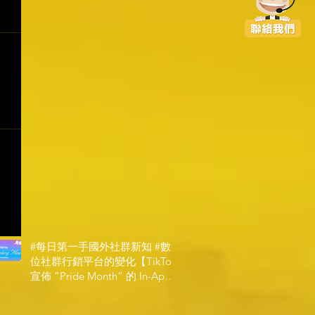
#每日第一手國外社群新知 #數
位社群行銷平台的變化【TikTok
宣佈 ”Pride Month” 的 In-App
和 IRL 設計】