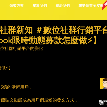
目
強效方案
關於我們
聯絡我們
趨勢調查金皮書
社群新知 ＃數位社群行銷平
book限時動態募款怎麼做⚡】
數位社群行銷平台的變化
麼做⚡】
超過5億的活躍用戶，
一般貼文動態成為用戶們最愛的發文方式，
熱