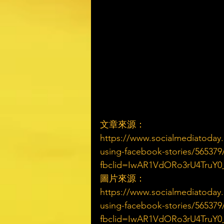
文章來源：
https://www.socialmediatoday.
using-facebook-stories/565379
fbclid=IwAR1VdORo3rU4TruY
圖片來源：
https://www.socialmediatoday.
using-facebook-stories/565379
fbclid=IwAR1VdORo3rU4TruY