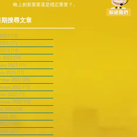
略上創新重要還是穩定重要？」
日期搜尋文章
 2023
(12)
12 posts
2023
(17)
17 posts
 2023
(14)
14 posts
h 2023
(14)
14 posts
uary 2023
(11)
11 posts
ary 2023
(17)
17 posts
mber 2022
(20)
20 posts
mber 2022
(13)
13 posts
ber 2022
(11)
11 posts
ember 2022
(12)
12 posts
st 2022
(18)
18 posts
2022
(20)
20 posts
 2022
(29)
29 posts
2022
(27)
27 posts