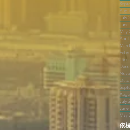
Sept
Augu
July 
June
May 
April
Marc
Febr
Janu
Dece
Nove
Octo
Sept
Augu
July 
June
May 
依