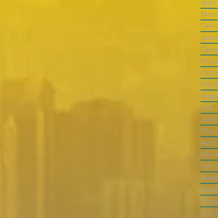
April
Marc
Febr
Janu
Dece
Nove
Octo
Sept
Augu
July 
June
May 
April
Marc
Febr
Janu
Dece
Nove
Octo