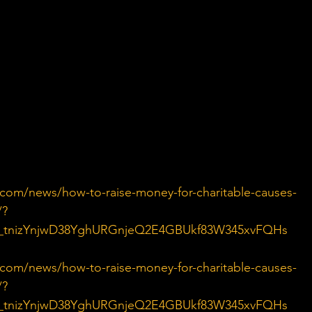
com/news/how-to-raise-money-for-charitable-causes-
/?
0_tnizYnjwD38YghURGnjeQ2E4GBUkf83W345xvFQHs
com/news/how-to-raise-money-for-charitable-causes-
/?
0_tnizYnjwD38YghURGnjeQ2E4GBUkf83W345xvFQHs