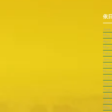
依
June
May 
April
Marc
Febr
Janu
Dece
Nove
Octo
Sept
Augu
July 
June
May 