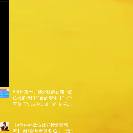
#每日第一手國外社群新知 #數
位社群行銷平台的變化【TikTok
宣佈 ”Pride Month” 的 In-App
和 IRL 設計】
【#Steven數位社群行銷解惑
室】 #點影片看更多​ Q：「怎麼